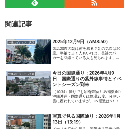
関連記事
2025年12月9日（AM8:50）
沖縄のビジュアル天気
気温20度の朝は何を着る？朝の気温は20
度。半袖で歩く人もいれば、長袖のパー
カーを羽織っている人も見られます。時
間帯は朝ですが、日差しが強く、日傘を
さしている方もちらほら。海に行くかた
は、帽子など紫外線対策を万全に！
今日の国際通り：2026年4月9
沖縄のビジュアル天気
日 国際通りの紫外線事情とイベ
ントシーズン到来
（10:34）曇りでも油断禁物！UV指数6の
沖縄沖縄・国際通りは気温25度。分厚い
雲に覆われていますが、UV指数は6！！
「曇りだから大丈夫」と思いがちです
が、実はこういう日こそ日焼けしやすい
のが特徴です。外出時は日焼け対策を忘
写真で見る国際通り：2026年1月
沖縄のビジュアル天気
れずに。そして...
13日（13:19）
イーノの窓から見る、国際通り三線の音