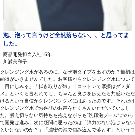
泡、泡って言うけど全然落ちない、、と思ってま
した。
商品開発担当
入社16年
川満美和子
クレンジング水があるのに、なぜ泡タイプを出すのか？最初は
納得がいきませんでした。お客様からクレンジング水について
「目にしみる」「拭き取りが嫌」「コットンで摩擦はダメダ
メ」といくら言われても、ちゃんと良さを伝えたら共感いただ
けるという自信がクレンジング水にはあったのです。それだけ
クレンジング水でお喜びのお声をたくさんいただいていまし
た。煮え切らない気持ちを抱えながらも”洗顔泡ブーム”にのっ
て開発は進み、次に疑問に思ったのは「弾力のない泡じゃない
といけないのか？」「濃密の泡で包み込んで落とす」というコ