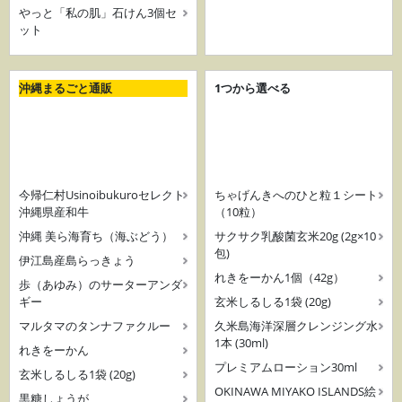
やっと「私の肌」石けん3個セ
ット
沖縄まるごと通販
1つから選べる
今帰仁村Usinoibukuroセレクト
ちゃげんきへのひと粒１シート
沖縄県産和牛
（10粒）
沖縄 美ら海育ち（海ぶどう）
サクサク乳酸菌玄米20g (2g×10
包)
伊江島産島らっきょう
れきをーかん1個（42g）
歩（あゆみ）のサーターアンダ
ギー
玄米しるしる1袋 (20g)
マルタマのタンナファクルー
久米島海洋深層クレンジング水
1本 (30ml)
れきをーかん
プレミアムローション30ml
玄米しるしる1袋 (20g)
OKINAWA MIYAKO ISLANDS絵
黒糖しょうが