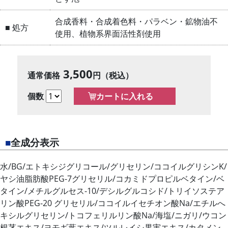
合成香料・合成着色料・パラベン・鉱物油不
■ 処方
使用、植物系界面活性剤使用
3,500
通常価格
円（税込）
個数
■
全成分表示
水/BG/エトキシジグリコール/グリセリン/ココイルグリシンK/
ヤシ油脂肪酸PEG-7グリセリル/コカミドプロピルベタイン/ベ
タイン/メチルグルセス-10/デシルグルコシド/トリイソステア
リン酸PEG-20 グリセリル/ココイルイセチオン酸Na/エチルへ
キシルグリセリン/トコフェリルリン酸Na/海塩/ニガリ/ウコン
根茎エキス/ヨモギ葉エキス/ツルレイシ果実エキス/カタメン