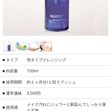
■ タイプ
泡タイプクレンジング
■ 内容量
150ml
■ 使用期間
約１ヶ月分/１回３プッシュ
■ 通常価格
3,500円
メイク汚れにジュワーと馴染んでしっかり落
■ 使用感
とす泡