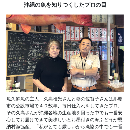
沖縄の魚を知りつくしたプロの目
魚久鮮魚の主人、久高唯光さんと妻の佐智子さんは那覇
市の公設市場で４０数年、毎日仕入れをしてきたプロ。
その久高さんが沖縄各地の生産地を回った中でも一番安
心してお届けできて美味しいとお墨付きの海ぶどうが恩
納村漁協産。「私がとても厳しいから漁協の中でも一番