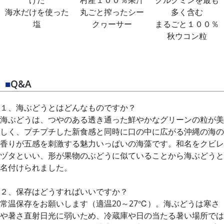
げた
村産１００％果汁
クルクミンを最も
海水だけを使った
丸ごと搾ったシー
多く含む
塩
クヮーサー
まるごと１００％
秋ウコン粒
■
Q&A
１、海ぶどうとはどんなものですか？
海ぶどうは、つやのある透き通った鮮やかなグリーンの粒が美
しく、プチプチした新食感と同時に口の中に広がる沖縄の海の
香りが五感を刺激する魅力いっぱいの海藻です。和名をクビレ
ヅタといい、形が果物のぶどうに似ていることから海ぶどうと
名付けられました。
２、保存はどうすればいいですか？
常温保存をお願いします（適温20～27℃）。海ぶどうは寒さ
や暑さ直射日光に弱いため、冷蔵庫や日の当たる暑い場所では