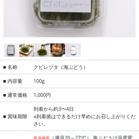
■ 名称
クビレヅタ（海ぶどう）
■ 内容量
100g
■ 通常価格
1,000円
到着から約3〜4日
■ 賞味期限
※到着後はできるだけ早めにお召し上がりくだ
さい。
（適温20～27℃） 海ぶどうは温度変
常温保管