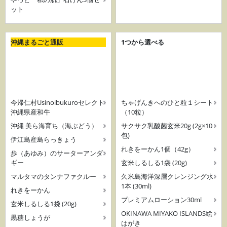
ット
沖縄まるごと通販
1つから選べる
今帰仁村Usinoibukuroセレクト
ちゃげんきへのひと粒１シート
沖縄県産和牛
（10粒）
沖縄 美ら海育ち（海ぶどう）
サクサク乳酸菌玄米20g (2g×10
包)
伊江島産島らっきょう
れきをーかん1個（42g）
歩（あゆみ）のサーターアンダ
ギー
玄米しるしる1袋 (20g)
マルタマのタンナファクルー
久米島海洋深層クレンジング水
1本 (30ml)
れきをーかん
プレミアムローション30ml
玄米しるしる1袋 (20g)
OKINAWA MIYAKO ISLANDS絵
黒糖しょうが
はがき