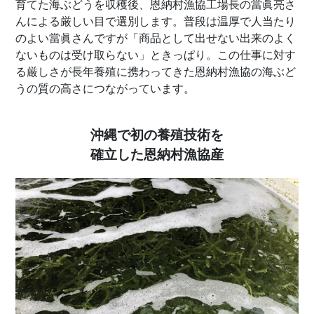
育てた海ぶどうを収穫後、恩納村漁協工場長の當眞亮さ
んによる厳しい目で選別します。普段は温厚で人当たり
のよい當眞さんですが「商品として出せない出来のよく
ないものは受け取らない」ときっぱり。この仕事に対す
る厳しさが長年養殖に携わってきた恩納村漁協の海ぶど
うの質の高さにつながっています。
沖縄で初の養殖技術を
確立した恩納村漁協産