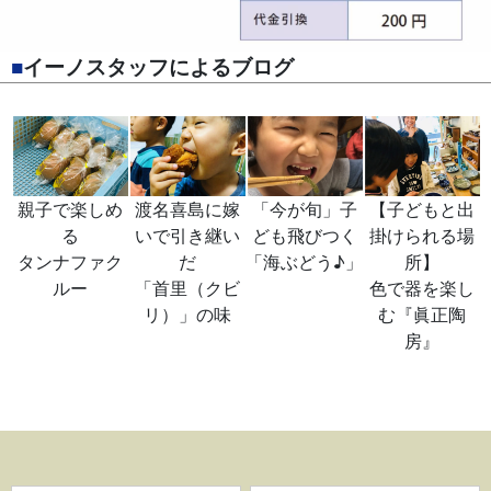
■
イーノスタッフによるブログ
親子で楽しめ
渡名喜島に嫁
「今が旬」子
【子どもと出
る
いで引き継い
ども飛びつく
掛けられる場
タンナファク
だ
「海ぶどう♪」
所】
ルー
「首里（クビ
色で器を楽し
リ）」の味
む『眞正陶
房』