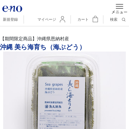
新規登録
マイページ
カート
検索
【期間限定商品】沖縄県恩納村産
沖縄 美ら海育ち（海ぶどう）