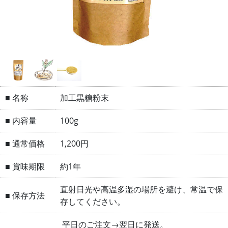
■ 名称
加工黒糖粉末
■ 内容量
100g
■ 通常価格
1,200円
■ 賞味期限
約1年
直射日光や高温多湿の場所を避け、常温で保
■ 保存方法
存してください。
平日のご注文→翌日に発送。