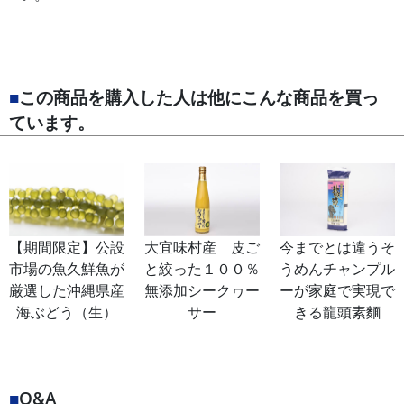
■
この商品を購入した人は他にこんな商品を買っ
ています。
【期間限定】公設
大宜味村産 皮ご
今までとは違うそ
市場の魚久鮮魚が
と絞った１００％
うめんチャンプル
厳選した沖縄県産
無添加シークヮー
ーが家庭で実現で
海ぶどう（生）
サー
きる龍頭素麵
■
Q&A