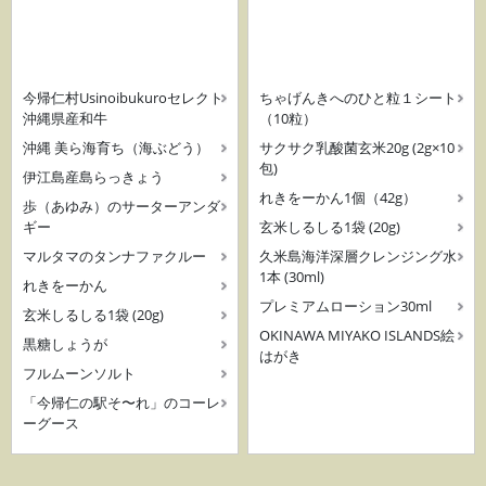
今帰仁村Usinoibukuroセレクト
ちゃげんきへのひと粒１シート
沖縄県産和牛
（10粒）
沖縄 美ら海育ち（海ぶどう）
サクサク乳酸菌玄米20g (2g×10
包)
伊江島産島らっきょう
れきをーかん1個（42g）
歩（あゆみ）のサーターアンダ
ギー
玄米しるしる1袋 (20g)
マルタマのタンナファクルー
久米島海洋深層クレンジング水
1本 (30ml)
れきをーかん
プレミアムローション30ml
玄米しるしる1袋 (20g)
OKINAWA MIYAKO ISLANDS絵
黒糖しょうが
はがき
フルムーンソルト
「今帰仁の駅そ〜れ」のコーレ
ーグース