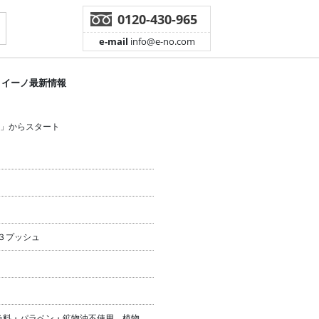
0120-430-965
e-mail
info@e-no.com
イーノ最新情報
」からスタート
３プッシュ
色料・パラベン・鉱物油不使用、植物