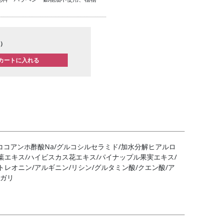
）
60/ココアンホ酢酸Na/グルコシルセラミド/加水分解ヒアルロ
葉エキス/ハイビスカス花エキス/パイナップル果実エキス/
/トレオニン/アルギニン/リシン/グルタミン酸/クエン酸/ア
ニガリ