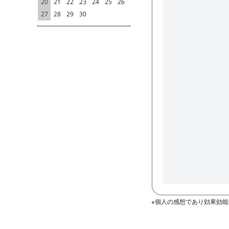
20
21
22
23
24
25
26
27
28
29
30
※個人の感想であり効果効