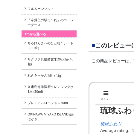
フルムーンソルト
「今帰仁の駅そ〜れ」のコーレ
ーグース
1つから選べる
ちゃげんきへのひと粒１シート
■
このレビュー
（10粒）
サクサク乳酸菌玄米20g (2g×10
この商品レビューは、
包)
れきをーかん1個（42g）
久米島海洋深層クレンジング水
1本 (30ml)
プレミアムローション30ml
OKINAWA MIYAKO ISLANDS絵
はがき