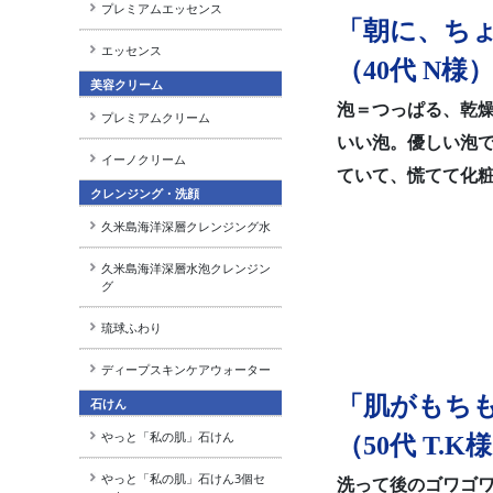
プレミアムエッセンス
「朝に、ち
エッセンス
（40代 N様
美容クリーム
泡＝つっぱる、乾
プレミアムクリーム
いい泡。優しい泡
イーノクリーム
ていて、慌てて化
クレンジング・洗顔
久米島海洋深層クレンジング水
久米島海洋深層水泡クレンジン
グ
琉球ふわり
ディープスキンケアウォーター
「肌がもち
石けん
やっと「私の肌」石けん
（50代 T.K
やっと「私の肌」石けん3個セ
洗って後のゴワゴ