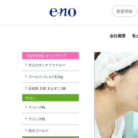
新規登録
会社概要
私
【おすすめ】ピックアップ
大人のタンナファクルー
ゴールドバレル1玉2kg
石垣島 天然 太もずく3袋
ウコン
ウコン小粒
ウコン大粒
琉大ゴールド