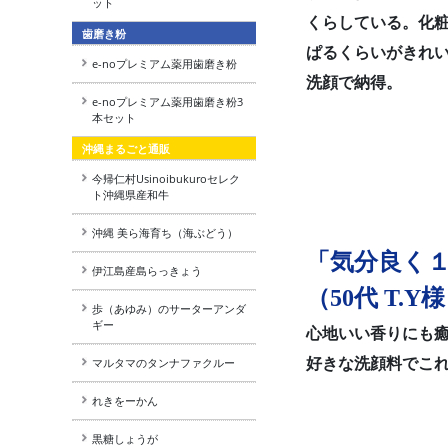
ット
くらしている。化
歯磨き粉
ぱるくらいがきれ
e-noプレミアム薬用歯磨き粉
洗顔で納得。
e-noプレミアム薬用歯磨き粉3
本セット
沖縄まるごと通販
今帰仁村Usinoibukuroセレク
ト沖縄県産和牛
沖縄 美ら海育ち（海ぶどう）
「気分良く
伊江島産島らっきょう
（50代 T.Y
歩（あゆみ）のサーターアンダ
ギー
心地いい香りにも
好きな洗顔料でこ
マルタマのタンナファクルー
れきをーかん
黒糖しょうが