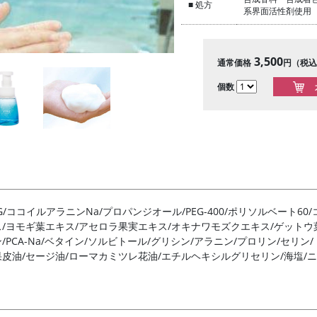
■ 処方
系界面活性剤使用
3,500
通常価格
円（税込
個数
PG/ココイルアラニンNa/プロパンジオール/PEG-400/ポリソルベート
ス/ヨモギ葉エキス/アセロラ果実エキス/オキナワモズクエキス/ゲットウ
/PCA-Na/ベタイン/ソルビトール/グリシン/アラニン/プロリン/セリン
皮油/セージ油/ローマカミツレ花油/エチルヘキシルグリセリン/海塩/