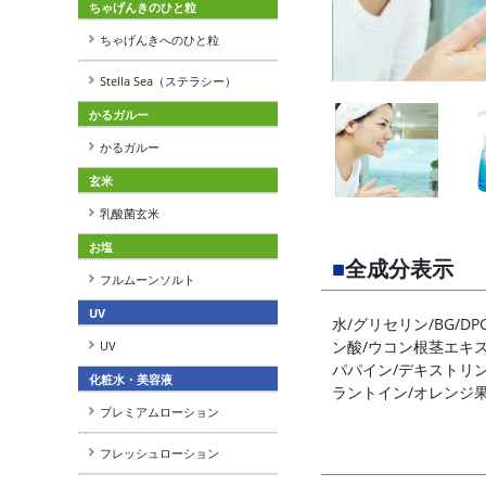
ちゃげんきのひと粒
ちゃげんきへのひと粒
Stella Sea（ステラシー）
かるガルー
かるガルー
玄米
乳酸菌玄米
お塩
■
全成分表示
フルムーンソルト
UV
水/グリセリン/BG/D
ン酸/ウコン根茎エキ
UV
パパイン/デキストリン
化粧水・美容液
ラントイン/オレンジ果
プレミアムローション
フレッシュローション