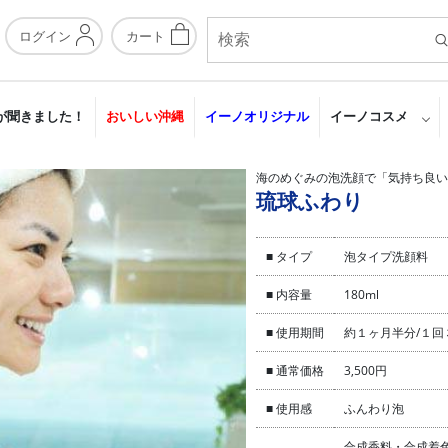
ログイン
カート
が聞きました！
おいしい沖縄
イーノオリジナル
イーノコスメ
海のめぐみの泡洗顔で「気持ち良い
琉球ふわり
■ タイプ
泡タイプ洗顔料
■ 内容量
180ml
■ 使用期間
約１ヶ月半分/１回
■ 通常価格
3,500円
■ 使用感
ふんわり泡
合成香料・合成着