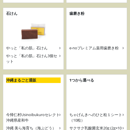
石けん
歯磨き粉
やっと「私の肌」石けん
e-noプレミアム薬用歯磨き粉
やっと「私の肌」石けん3個セ
ット
沖縄まるごと通販
1つから選べる
今帰仁村Usinoibukuroセレクト
ちゃげんきへのひと粒１シート
沖縄県産和牛
（10粒）
沖縄 美ら海育ち（海ぶどう）
サクサク乳酸菌玄米20g (2g×10