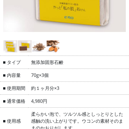
■ タイプ
無添加固形石鹸
■ 内容量
70g×3個
■ 使用期間
約１ヶ月分×3
■ 通常価格
4,980円
柔らかい泡で、ツルツル感としっとりとした
■ 使用感
感触の洗い上がりです。ウコンの素材そのま
まのかおりがします。