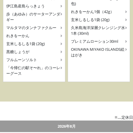
包)
伊江島産島らっきょう
れきをーかん1個（42g）
歩（あゆみ）のサーターアンダ
ギー
玄米しるしる1袋 (20g)
マルタマのタンナファクルー
久米島海洋深層クレンジング水
1本 (30ml)
れきをーかん
プレミアムローション30ml
玄米しるしる1袋 (20g)
OKINAWA MIYAKO ISLANDS絵
黒糖しょうが
はがき
フルムーンソルト
「今帰仁の駅そ〜れ」のコーレ
ーグース
■
…
定休日
2026年8月