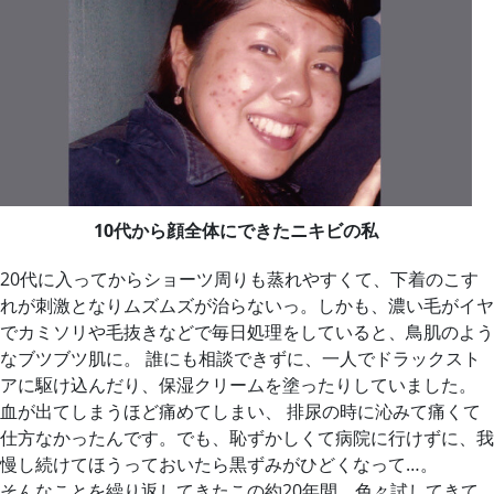
10代から顔全体にできたニキビの私
20代に入ってからショーツ周りも蒸れやすくて、下着のこす
れが刺激となりムズムズが治らないっ。しかも、濃い毛がイヤ
でカミソリや毛抜きなどで毎日処理をしていると、鳥肌のよう
なブツブツ肌に。 誰にも相談できずに、一人でドラックスト
アに駆け込んだり、保湿クリームを塗ったりしていました。
血が出てしまうほど痛めてしまい、 排尿の時に沁みて痛くて
仕方なかったんです。でも、恥ずかしくて病院に行けずに、我
慢し続けてほうっておいたら黒ずみがひどくなって…。
そんなことを繰り返してきたこの約20年間、色々試してきて