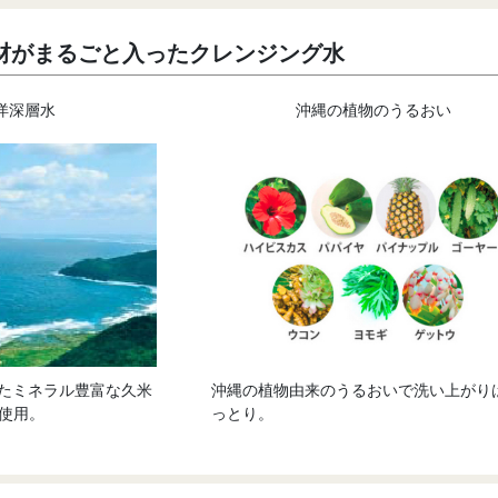
材がまるごと入ったクレンジング水
洋深層水
沖縄の植物のうるおい
げたミネラル豊富な久米
沖縄の植物由来のうるおいで洗い上がり
％使用。
っとり。