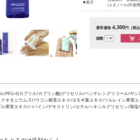
■ 処方
(エタノール)不使
4,300
通常価格
円（税込
個数
ール/PEG-6(カプリル/カプリン酸)グリセリル/ペンチレングリコール/ヤ
クオタニウム-51/ウコン根茎エキス/ヨモギ葉エキス/ツルレイシ果実
ル果実エキス/パパイン/デキストリン/エチルヘキシルグリセリン/海塩