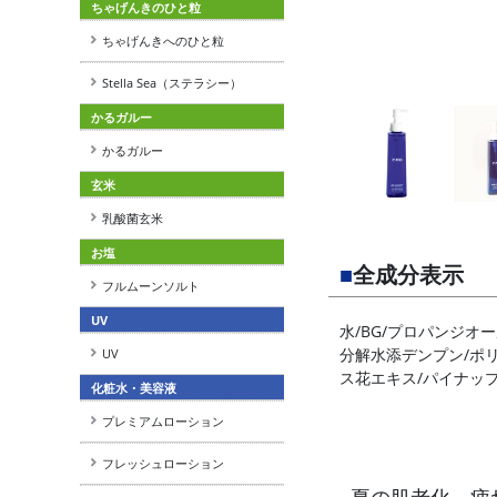
ちゃげんきのひと粒
ちゃげんきへのひと粒
Stella Sea（ステラシー）
かるガルー
かるガルー
玄米
乳酸菌玄米
お塩
■
全成分表示
フルムーンソルト
UV
水/BG/プロパンジオ
分解水添デンプン/ポリ
UV
ス花エキス/パイナップ
化粧水・美容液
プレミアムローション
フレッシュローション