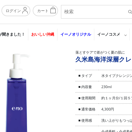
ログイン
カート
が聞きました！
おいしい沖縄
イーノオリジナル
イーノコスメ
落とすケアで差がつく夏の肌に
久米島海洋深層ク
■ タイプ
水タイプクレンジ
■ 内容量
230ml
■ 使用期間
約１ヶ月分/１回５
■ 通常価格
4,300円
■ 使用感
洗い上がりもつっ
合成香料・合成着