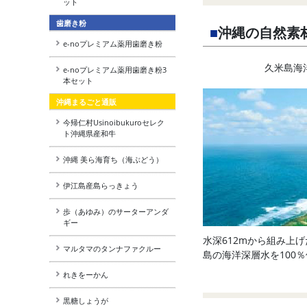
ット
歯磨き粉
■
沖縄の自然素
e-noプレミアム薬用歯磨き粉
久米島海
e-noプレミアム薬用歯磨き粉3
本セット
沖縄まるごと通販
今帰仁村Usinoibukuroセレク
ト沖縄県産和牛
沖縄 美ら海育ち（海ぶどう）
伊江島産島らっきょう
歩（あゆみ）のサーターアンダ
ギー
水深612mから組み上
マルタマのタンナファクルー
島の海洋深層水を100
れきをーかん
黒糖しょうが