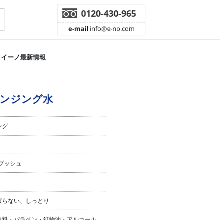
0120-430-965
e-mail
info@e-no.com
イーノ最新情報
レンジング水
ング
プッシュ
ぱらない、しっとり
色料・パラベン・鉱物油・アルコール