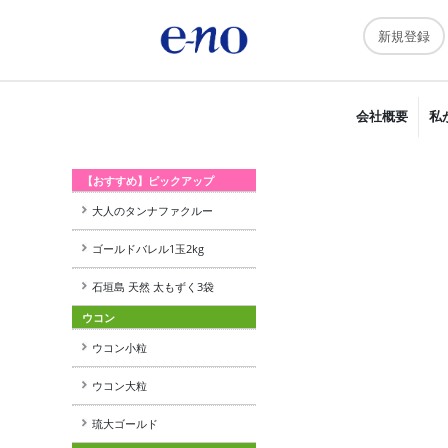
新規登録
会社概要
私
【おすすめ】ピックアップ
大人のタンナファクルー
ゴールドバレル1玉2kg
石垣島 天然 太もずく3袋
ウコン
ウコン小粒
ウコン大粒
琉大ゴールド