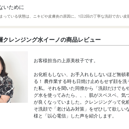
ないために
まっている状態は、ニキビや皮膚炎の原因に。1日2回の丁寧な洗顔で古い皮
層クレンジング水イーノの商品レビュー
お客様担当の上原美枝子です。
お化粧もしない、お手入れもしないほど無頓
る！ 農作業する時も日焼け止めもせず顔を洗
た私。それを聞いた同僚から「洗顔だけでも
グ水を使ってみたら、、、肌がスベスベ、気
が良くなっていました。クレンジングって化
そ洗顔で「老け込み対策」をぜひして欲しい
様と「以心電信」した声を紹介します。