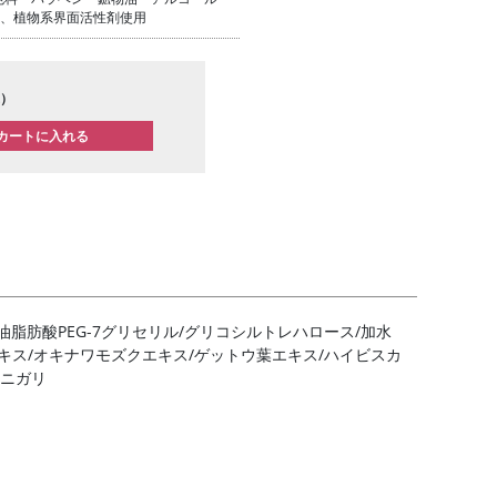
用、植物系界面活性剤使用
）
シ油脂肪酸PEG-7グリセリル/グリコシルトレハロース/加水
エキス/オキナワモズクエキス/ゲットウ葉エキス/ハイビスカ
/ニガリ