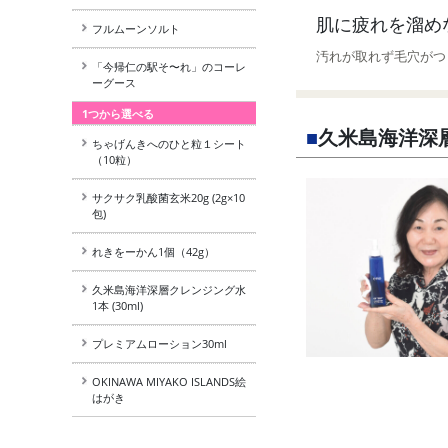
肌に疲れを溜め
フルムーンソルト
汚れが取れず毛穴がつ
「今帰仁の駅そ〜れ」のコーレ
ーグース
1つから選べる
■
久米島海洋深
ちゃげんきへのひと粒１シート
（10粒）
サクサク乳酸菌玄米20g (2g×10
包)
れきをーかん1個（42g）
久米島海洋深層クレンジング水
1本 (30ml)
プレミアムローション30ml
OKINAWA MIYAKO ISLANDS絵
はがき