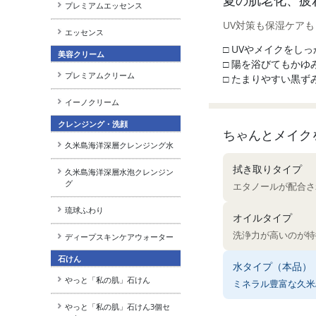
夏の肌老化、疲
プレミアムエッセンス
UV対策も保湿ケア
エッセンス
□ UVやメイクをし
美容クリーム
□ 陽を浴びてもか
プレミアムクリーム
□ たまりやすい黒
イーノクリーム
クレンジング・洗顔
ちゃんとメイク
久米島海洋深層クレンジング水
拭き取りタイプ
久米島海洋深層水泡クレンジン
グ
エタノールが配合さ
琉球ふわり
オイルタイプ
洗浄力が高いのが特
ディープスキンケアウォーター
石けん
水タイプ（本品）
やっと「私の肌」石けん
ミネラル豊富な久米
やっと「私の肌」石けん3個セ