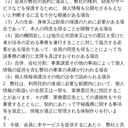
（2）会員が弊社の規約に違反し、弊社の権利、財産やサー
ビスなどを保護するために、個人情報を公開せざるをえな
いと判断するに足る十分な根拠がある場合
（3）人の生命、身体又は財産の保護のために必要がある場
合であって、本人の同意を得ることが困難である場合
（4）国の機関若しくは地方公共団体又はその委託を受けた
者が法令の定める事務を遂行することに対して協力する必
要がある場合であって、会員の同意を得ることによって当
該事務の遂行に支障を及ぼすおそれがある場合
（5）合併、会社分割、事業譲渡その他の事由によって個人
情報の提供を含む弊社の事業の承継が行われる場合
（6）個人情報保護法その他の法令で認められる場合
2 弊社は、利用目的の達成に必要な範囲内において、個人
情報の取扱いの全部又は一部を、業務委託先に預託するこ
とがあります。その際、業務委託先としての適格性を十分
審査するとともに、契約にあたって守秘義務に関する事項
等を規定し、情報が適正に管理される体制作りを行いま
す。
3 今後、会員に本サービスを提供するにあたり、弊社と共