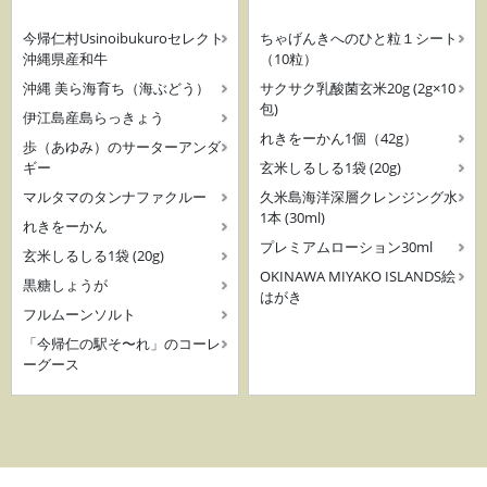
今帰仁村Usinoibukuroセレクト
ちゃげんきへのひと粒１シート
沖縄県産和牛
（10粒）
沖縄 美ら海育ち（海ぶどう）
サクサク乳酸菌玄米20g (2g×10
包)
伊江島産島らっきょう
れきをーかん1個（42g）
歩（あゆみ）のサーターアンダ
ギー
玄米しるしる1袋 (20g)
マルタマのタンナファクルー
久米島海洋深層クレンジング水
1本 (30ml)
れきをーかん
プレミアムローション30ml
玄米しるしる1袋 (20g)
OKINAWA MIYAKO ISLANDS絵
黒糖しょうが
はがき
フルムーンソルト
「今帰仁の駅そ〜れ」のコーレ
ーグース