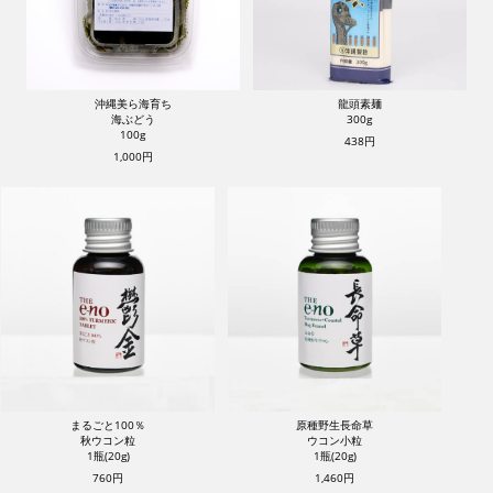
沖縄美ら海育ち
龍頭素麺
海ぶどう
300g
100g
438円
1,000円
まるごと100％
原種野生長命草
秋ウコン粒
ウコン小粒
1瓶(20g)
1瓶(20g)
760円
1,460円