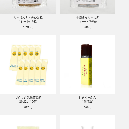
ちゃげんきへのひと粒
十割えらぶうなぎ
1シート(10粒)
1シート(10粒)
1,200円
800円
サクサク乳酸菌玄米
れきをーかん
20g(2g×10包)
1個(42g)
670円
300円