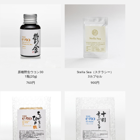
原種野生ウコン30
Stella Sea（ステラシー）
1瓶(20g)
3カプセル
760円
900円