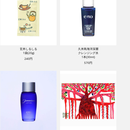
玄米しるしる
久米島海洋深層
1袋(20g)
クレンジング水
1本(30ml)
240円
570円