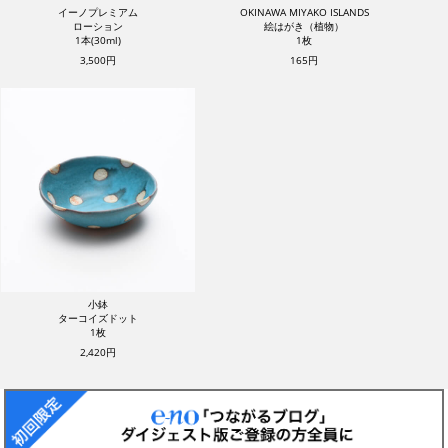
イーノプレミアム
OKINAWA MIYAKO ISLANDS
ローション
絵はがき（植物）
1本(30ml)
1枚
3,500円
165円
小鉢
ターコイズドット
1枚
2,420円