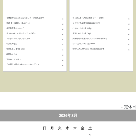
今帰仁村Usinoibukuroセレクト沖縄県産和牛
ちゃげんきへのひと粒１シート（10粒）
沖縄 美ら海育ち（海ぶどう）
サクサク乳酸菌玄米20g (2g×10包)
伊江島産島らっきょう
れきをーかん1個（42g）
歩（あゆみ）のサーターアンダギー
玄米しるしる1袋 (20g)
マルタマのタンナファクルー
久米島海洋深層クレンジング水1本 (30ml)
れきをーかん
プレミアムローション30ml
玄米しるしる1袋 (20g)
OKINAWA MIYAKO ISLANDS絵はがき
黒糖しょうが
フルムーンソルト
「今帰仁の駅そ〜れ」のコーレーグース
定休日
■
…
2026年8月
日
月
火
水
木
金
土
1