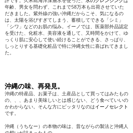
評です。久米島海洋深層水を使った、
水のクレンジング
は
年齢、男女を問わず、これまで58万本も出荷させていた
だきました。紫外線の強い沖縄だからこそ、気になるの
は、太陽を浴びすぎてしまう、蓄積してできる「シミ」
「シワ」などのお肌の悩み。イーノでは、医薬部外品認定
を受けた、化粧水、美容液を通して、又時間をかけて、ゆ
っくり肌に安心して使い続けることができる、さっぱり、
しっとりする基礎化粧品で特に沖縄女性に喜ばれてきまし
た。
沖縄の味、再発見。
沖縄の特産品、お菓子は、土産品として買ってはみたもの
の、、、あまり美味しいとは感じない、どう食べていいの
かわからない。そんな方にピッタリなのは
イーノセレクト
です。
沖縄（うちなー）の本物の味は、昔ながらの製法と沖縄人
の想いが詰まったもの。