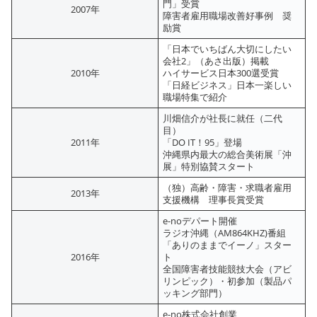
門」受賞
2007年
障害者雇用職場改善好事例 奨
励賞
「日本でいちばん大切にしたい
会社2」（あさ出版）掲載
2010年
ハイサービス日本300選受賞
「日経ビジネス」日本一楽しい
職場特集で紹介
川畑信介が社長に就任（二代
目）
2011年
「DO IT！95」登場
沖縄県内最大の総合美術展「沖
展」特別協賛スタート
（独）高齢・障害・求職者雇用
2013年
支援機構 理事長賞受賞
e-noデパート開催
ラジオ沖縄（AM864KHZ)番組
「ありのままでイーノ」スター
2016年
ト
全国障害者技能競技大会（アビ
リンピック）・初参加（製品パ
ッキング部門）
e-no株式会社創業