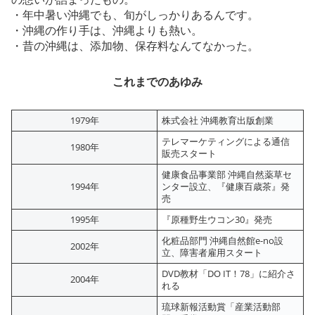
・年中暑い沖縄でも、旬がしっかりあるんです。
・沖縄の作り手は、沖縄よりも熱い。
・昔の沖縄は、添加物、保存料なんてなかった。
これまでのあゆみ
1979年
株式会社 沖縄教育出版創業
テレマーケティングによる通信
1980年
販売スタート
健康食品事業部 沖縄自然薬草セ
1994年
ンター設立、『健康百歳茶』発
売
1995年
『原種野生ウコン30』発売
化粧品部門 沖縄自然館e-no設
2002年
立、障害者雇用スタート
DVD教材「DO IT！78」に紹介さ
2004年
れる
琉球新報活動賞「産業活動部