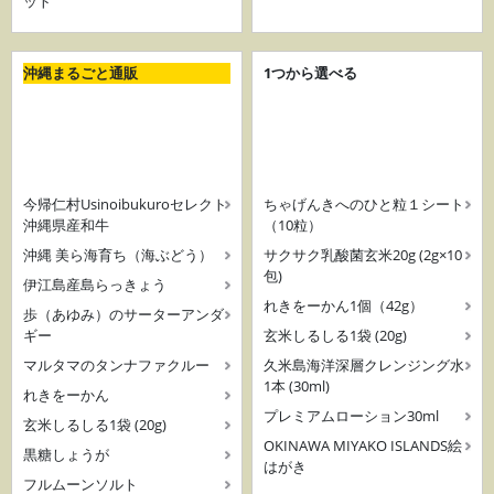
ット
沖縄まるごと通販
1つから選べる
今帰仁村Usinoibukuroセレクト
ちゃげんきへのひと粒１シート
沖縄県産和牛
（10粒）
沖縄 美ら海育ち（海ぶどう）
サクサク乳酸菌玄米20g (2g×10
包)
伊江島産島らっきょう
れきをーかん1個（42g）
歩（あゆみ）のサーターアンダ
ギー
玄米しるしる1袋 (20g)
マルタマのタンナファクルー
久米島海洋深層クレンジング水
1本 (30ml)
れきをーかん
プレミアムローション30ml
玄米しるしる1袋 (20g)
OKINAWA MIYAKO ISLANDS絵
黒糖しょうが
はがき
フルムーンソルト