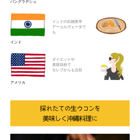
バングラデシュ
インドの伝統医学
アーユルヴェーダで
も
インド
ダイエットや
美容目的で
セレブからも注目
アメリカ
採れたての生ウコンを
美味しく沖縄料理に