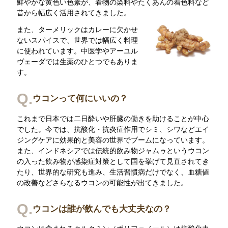
鮮やかな黄色い色素が、着物の染料やたくあんの着色料など
昔から幅広く活用されてきました。
また、ターメリックはカレーに欠かせ
ないスパイスで、世界では幅広く料理
に使われています。中医学やアーユル
ヴェーダでは生薬のひとつでもありま
す。
Q.
ウコンって何にいいの？
これまで日本では二日酔いや肝臓の働きを助けることが中心
でした。今では、抗酸化・抗炎症作用でシミ、シワなどエイ
ジングケアに効果的と美容の世界でブームになっています。
また、インドネシアでは伝統的飲み物ジャムゥというウコン
の入った飲み物が感染症対策として国を挙げて見直されてき
たり、世界的な研究も進み、生活習慣病だけでなく、血糖値
の改善などさらなるウコンの可能性が出てきました。
Q.
ウコンは誰が飲んでも大丈夫なの？