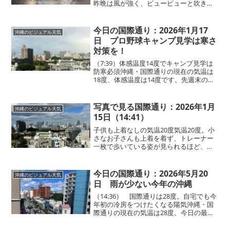
昨晩は風が強く、ピューピューと吹き抜
ける音で目が覚めた方も多かったので
は？沖縄では時々あります。今朝は雨が
やみ、昨晩に比べると風はやや落ち着い
今日の国際通り：2026年1月17
沖縄のビジュアル天気
てきています。それで...
日 プロ野球キャンプ見学は寒さ
対策を！
（7:39）体感温度14度でキャンプ見学は
防寒必須沖縄・国際通りの現在の気温は
18度、体感温度は14度です。先週末の夏
日のような暖かさがうそのように、再び
冷え込みが戻ってきました。体感温度は
実際の気温より低め。この時期の沖縄は
写真で見る国際通り：2026年1月
沖縄のビジュアル天気
プロ野球のキャ...
15日（14:41）
子供も上着なしの気温20度気温20度。小
さなお子さんも上着を着ず、トレーナー
一枚で歩いている姿が見られるほど、暖
かく過ごしやすい陽気です。那覇・国際
通りでは日中は寒さを感じにくく、散策
や食べ歩きにもぴったり。沖縄県外との
今日の国際通り：2026年5月20
沖縄のビジュアル天気
気温差が大きいため、...
日 雨が少ない今年の沖縄
（14:36） 国際通りは28度。自宅でも今
年初の冷房をつけたくなる陽気沖縄・国
際通りの現在の気温は28度。今日の最低
気温は23度予報。1日の中でも気温差が少
なく、朝から暑さを感じる一日です。出