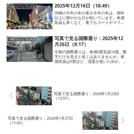
社してきたスタッフからは、「うちでも
2025年12月16日（18:49）
沖縄のビジュアル天気
今朝、今年...
沖縄の今年の冬の寒さ今年の冬は、例年
以上に穏やかな日が続いています。体感
気温も寒くなく、夜でもコートやマフラ
ーが必要ない日が多いです。ただ、寒さ
を感じにくくても、実際には体の芯が冷
えていることがあります。お風呂に入っ
写真で見る国際通り：2025年12
沖縄のビジュアル天気
たときに「思っていたより...
月26日（8:17）
今朝の国際通りは、体感9度気温16度。数
字だけを見ると低くはありませんが、体
感気温は9度ほど。湿度が低いためか、風
が強いためか数字以上の寒さを感じま
す！昨日まで上着を着ていなかった観光
客も、今日はコートやダウンを着て国際
通りを散策しています...
写真で見る国際通り：2026年1月23日
（12:57）
写真で見る国際通り：2026年1月27日
（11:42）