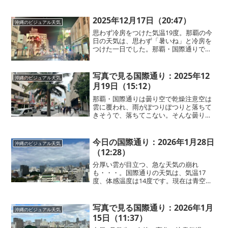
います。まさに今は、沖縄で「うりず
ん」と呼ばれる季節。大地に命が芽吹く
爽やかな初春の季節を表しています。⚫︎
2025年12月17日（20:47）
沖縄のビジュアル天気
沖縄女性もこ...
思わず冷房をつけた気温19度。那覇の今
日の天気は、思わず「暑いね」と冷房を
つけた一日でした。那覇・国際通りで
は、ビーチサンダル姿で散策を楽しむ方
の姿も。「沖縄の服装、何を着ればい
い？」と迷う方には、日中は半袖や薄着
写真で見る国際通り：2025年12
沖縄のビジュアル天気
の長袖、室内や夜は羽織りも...
月19日（15:12）
那覇・国際通りは曇り空で乾燥注意空は
雲に覆われ、雨がぽつりぽつりと落ちて
きそうで、落ちてこない。そんな曇りの
お天気です。湿度は下がり、空気の乾燥
を感じやすくなっています。顔だけでな
く、手足や体全体の保湿ケアもされてく
今日の国際通り：2026年1月28日
沖縄のビジュアル天気
ださい！
（12:28）
分厚い雲が目立つ、急な天気の崩れ
も・・・。国際通りの天気は、気温17
度、体感温度は14度です。現在は青空が
広がっていますが、空をよく見ると積雲
のような分厚い雲が・・・。沖縄の天気
は変化が早く、この後、急に天候が崩れ
写真で見る国際通り：2026年1月
沖縄のビジュアル天気
る可能性もありそうです。🔻...
15日（11:37）