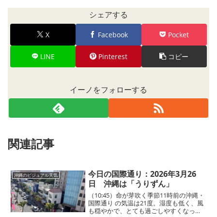
シェアする
X
Facebook
Pocket
LINE
Pinterest
コピー
イーノをフォローする
関連記事
今日の国際通り：2026年3月26
沖縄のビジュアル天気
日 沖縄は「うりずん」
（10:45）命が芽吹く季節11時前の沖縄・
国際通り の気温は21度。湿度も低く、風
も穏やかで、とても過ごしやすくなって