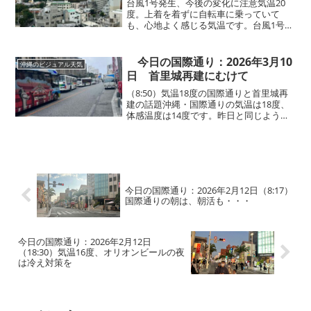
台風1号発生、今後の変化に注意気温20
度。上着を着ずに自転車に乗っていて
も、心地よく感じる気温です。台風1号が
発生しましたね。沖縄への直接的な影響
は今のところなさそうですが、今後の天
気の急な変化や風には注意が必要です。
今日の国際通り：2026年3月10
沖縄のビジュアル天気
日 首里城再建にむけて
（8:50）気温18度の国際通りと首里城再
建の話題沖縄・国際通りの気温は18度、
体感温度は14度です。昨日と同じように
少しひんやりとした空気が戻っていま
す。ただ、雲の間から日差しが差し込み
始め、日当たりの良い場所ではポカポカ
と心地よい暖かさ...
今日の国際通り：2026年2月12日（8:17）
国際通りの朝は、朝活も・・・
今日の国際通り：2026年2月12日
（18:30）気温16度、オリオンビールの夜
は冷え対策を