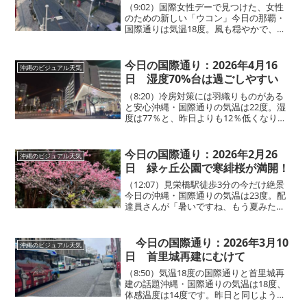
（9:02）国際女性デーで見つけた、女性
のための新しい「ウコン」今日の那覇・
国際通りは気温18度。風も穏やかで、体
感温度は17度前後ととても過ごしやすい
お天気です。シャツ一枚の方や薄手の上
着を羽織っている方が多くみられます。
今日の国際通り：2026年4月16
沖縄のビジュアル天気
夜には15度まで...
日 湿度70%台は過ごしやすい
（8:20）冷房対策には羽織りものがある
と安心沖縄・国際通りの気温は22度。湿
度は77％と、昨日よりも12％低くなり、
とても過ごしやすいです。冷房が効いた
室内では半袖だと少し肌寒く感じる場面
もあり、軽く羽織れるものがあると安心
今日の国際通り：2026年2月26
沖縄のビジュアル天気
です。日によっ...
日 緑ヶ丘公園で寒緋桜が満開！
（12:07）見栄橋駅徒歩3分の今だけ絶景
今日の沖縄・国際通りの気温は23度。配
達員さんが「暑いですね、もう夏みた
い」と話すほどの日差しの強さです。外
を歩く方は、ギラギラと照りつける紫外
線対策を忘れずに。昼休みにお散歩して
今日の国際通り：2026年3月10
沖縄のビジュアル天気
いると、国際通りか...
日 首里城再建にむけて
（8:50）気温18度の国際通りと首里城再
建の話題沖縄・国際通りの気温は18度、
体感温度は14度です。昨日と同じように
少しひんやりとした空気が戻っていま