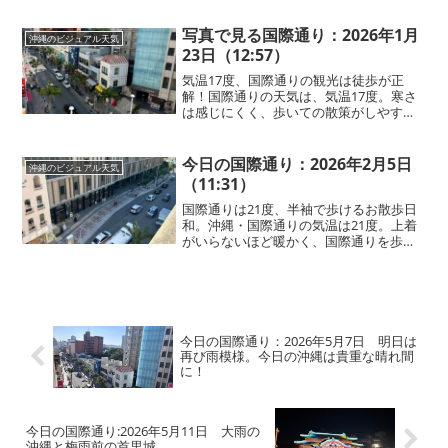
す。ただ、雲の間から日差しが差し込み
始め、日当たりの良い場所ではポカポカ
写真で見る国際通り：2026年1月
沖縄のビジュアル天気
と心地よい暖かさ...
23日（12:57）
気温17度、国際通りの観光は徒歩が正
解！国際通りの天気は、気温17度。寒さ
は感じにくく、歩いての散策がしやすい
気候です。この時間帯の国際通り周辺
は、車の通行量が多く、渋滞しているこ
とがよくあります。バスやタクシーでの
今日の国際通り：2026年2月5日
沖縄のビジュアル天気
移動よりも、歩いて散策す...
（11:31）
国際通りは21度、半袖で歩けるお散歩日
和。沖縄・国際通りの気温は21度。上着
がいらないほど暖かく、国際通りを歩く
観光客の中には半袖や腕まくり姿の方も
多く見られます。まさに国際通りをのん
びり歩けるお散歩日和！国際通りから少
し路地に入ると、公園...
今日の国際通り：2026年5月7日 明日は
再び雨模様。今日の沖縄は貴重な晴れ間
に！
今日の国際通り:2026年5月11日 大雨の
沖縄と梅雨前の首里城