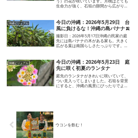
う）の花が咲いています。月桃はとても
生命力が強く、石垣の隙間から広がり、
「気づけば一面月桃になっていた！」と
いうこともあるそうです。さらに驚くこ
とに、月桃の茂みではハブの抜け殻が見
今日の沖縄：2026年5月29日 台
沖縄ビジュアル
つかることも…。背丈が高く...
風に負けるな！沖縄の島バナナ🍌
撮影日：2026年5月17日沖縄の民家の庭
先には島バナナの木がある家も。大きく
広がる葉は南国らしさたっぷりです。ス
ーパーで買うバナナがスリムなモデル体
型だとしたら、島バナナはころんと可愛
らしいふっくら体型。もっちりとした食
今日の沖縄：2026年5月23日 庭
沖縄ビジュアル
感で食べ応えがあり...
先に咲く初夏のランタナ
庭先のランタナがきれいに咲いていて、
つい見入ってしまいました。石垣を背景
にすると、沖縄の風景にぴったりでより
映えますね。そういえば、コブクロの
「ここにしか咲かない花」も、鳩間島の
ランタナから生まれた曲だそうです。こ
ういう何気ない景色に、沖縄...
ウコンを飲む！