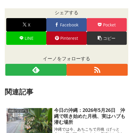
シェアする
X
Facebook
Pocket
LINE
Pinterest
コピー
イーノをフォローする
関連記事
今日の沖縄：2026年5月26日 沖
沖縄ビジュアル
縄で咲き始めた月桃、実はハブも
潜む場所
沖縄では今、あちこちで月桃（げっと