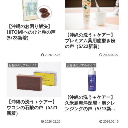
【沖縄のお困り解決】
HITOMIへのひと粒の声
【沖縄の洗う＋ケアー】
(5/28新着)
プレミアム薬用歯磨き粉
の声（5/22新着）
2026.02.28
2026.02.27
お客様のリアルボイス
お客様のリアルボイス
【沖縄の洗う＋ケアー】
【沖縄の洗う＋ケアー】
久米島海洋深層・泡クレ
ウコンの石鹸の声（5/21
ンジングの声（5/13新
新着）
着）
2026.02.26
2026.05.13