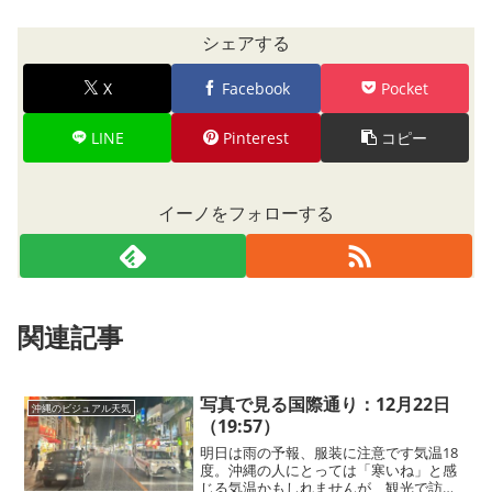
シェアする
X
Facebook
Pocket
LINE
Pinterest
コピー
イーノをフォローする
関連記事
写真で見る国際通り：12月22日
沖縄のビジュアル天気
（19:57）
明日は雨の予報、服装に注意です気温18
度。沖縄の人にとっては「寒いね」と感
じる気温かもしれませんが、観光で訪れ