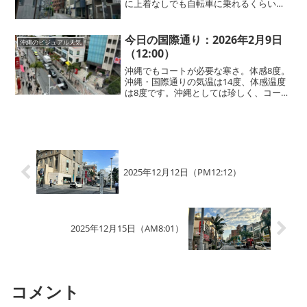
に上着なしでも自転車に乗れるくらいの
心地よさです。半袖Tシャツで歩いている
方も見かけます。こんな、ちょうどいい
お天気の日ほど、実は水分を摂るのを忘
今日の国際通り：2026年2月9日
沖縄のビジュアル天気
れがち。ぜひこまめに...
（12:00）
沖縄でもコートが必要な寒さ。体感8度。
沖縄・国際通りの気温は14度、体感温度
は8度です。沖縄としては珍しく、コート
やマフラーが欲しくなるほどの寒さにな
っています。「寒くて外に出たくない」
なんてことは少ない沖縄ですが、今日の
国際通りは例外的な...
2025年12月12日（PM12:12）
2025年12月15日（AM8:01）
コメント