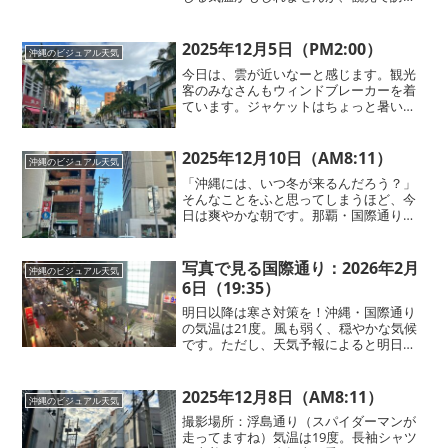
ている方にとっては、コートなしでも快
適に過ごせる夜。明日は雨の予報。風が
強くなると体感温度が一気に下がるた
2025年12月5日（PM2:00）
沖縄のビジュアル天気
め、外出の際は上着を一枚...
今日は、雲が近いなーと感じます。観光
客のみなさんもウィンドブレーカーを着
ています。ジャケットはちょっと暑いか
も…。
2025年12月10日（AM8:11）
沖縄のビジュアル天気
「沖縄には、いつ冬が来るんだろう？」
そんなことをふと思ってしまうほど、今
日は爽やかな朝です。那覇・国際通り周
辺では半袖で歩いている方の姿も見られ
ます。ここしばらく雨は降っていません
が、沖縄の天気予報では明日から雨予
写真で見る国際通り：2026年2月
沖縄のビジュアル天気
報。その分、青空が広がる今...
6日（19:35）
明日以降は寒さ対策を！沖縄・国際通り
の気温は21度。風も弱く、穏やかな気候
です。ただし、天気予報によると明日以
降は沖縄でも冷え込みとのこと。今日の
体感で油断してしまうと、思った以上に
寒く感じるかもしれません。明日・明後
2025年12月8日（AM8:11）
沖縄のビジュアル天気
日に観光や出張で沖縄を...
撮影場所：浮島通り（スパイダーマンが
走ってますね）気温は19度。長袖シャツ