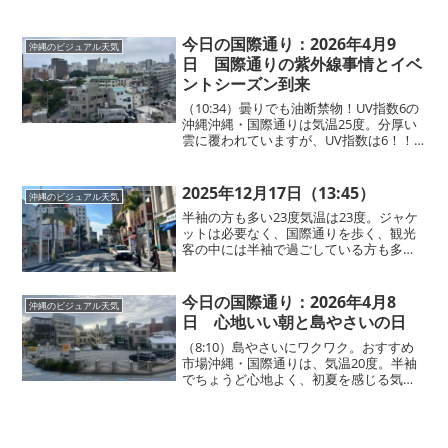
でに強くなっていますが、UV指数は意外
にも「2」と穏やか。ただし油断は禁物！
外出時は紫外線対策をしてくださいね。
今日の国際通り：2026年4月9
沖縄のビジュアル天気
そして、毎年...
日 国際通りの紫外線事情とイベ
ントシーズン到来
（10:34）曇りでも油断禁物！UV指数6の
沖縄沖縄・国際通りは気温25度。分厚い
雲に覆われていますが、UV指数は6！！
「曇りだから大丈夫」と思いがちです
が、実はこういう日こそ日焼けしやすい
のが特徴です。外出時は日焼け対策を忘
2025年12月17日（13:45）
沖縄のビジュアル天気
れずに。そして...
半袖の方も多い23度気温は23度。ジャケ
ットは必要なく、国際通りを歩く、観光
客の中には半袖で過ごしている方も多く
見られます。日差しは強く、紫外線対策
が欠かせません！
今日の国際通り：2026年4月8
沖縄のビジュアル天気
日 心地いい朝と島やさいの日
（8:10）島やさいにワクワク。おすすめ
市場沖縄・国際通りは、気温20度。半袖
でちょうど心地よく、初夏を感じる気候
です。日中は紫外線が強くなりそうです
が、朝8時過ぎの時点ではUV指数1と、ま
だ強い日差しは感じません。現在地は、
かつて「牧志公...