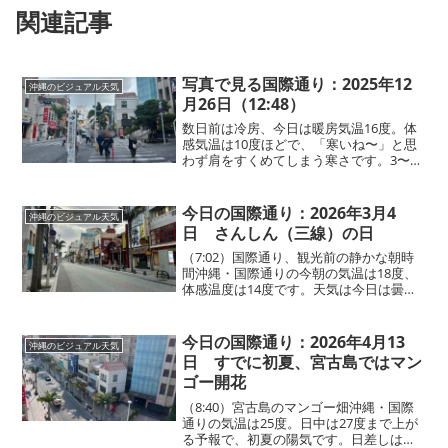
関連記事
写真で見る国際通り：2025年12
沖縄のビジュアル天気
月26日（12:48）
数日前は冷房、今日は暖房気温16度。体
感気温は10度ほどで、「寒いね〜」と思
わず肩をすくめてしまう寒さです。3〜4
日前までは冷房をつけて過ごしていたの
が嘘のような、急な気温の変化です。那
覇・国際通りでも、厚手の上着やコート
今日の国際通り：2026年3月4
沖縄のビジュアル天気
を着ている方が一気...
日 さんしん（三線）の日
（7:02）国際通り、観光前の静かな朝時
間沖縄・国際通りの今朝の気温は18度、
体感温度は14度です。天気は今日は曇り
空が続きそうです。数字だけを見ると少
しひんやりしてそうですが、昨日と同じ
く、強い寒さは感じません。ここは国際
今日の国際通り：2026年4月13
沖縄のビジュアル天気
通りの入り口付近...
日 すでに初夏、宮古島ではマン
ゴー開花
（8:40）宮古島のマンゴー畑沖縄・国際
通りの気温は25度。日中は27度まで上が
る予報で、初夏の陽気です。日差しはす