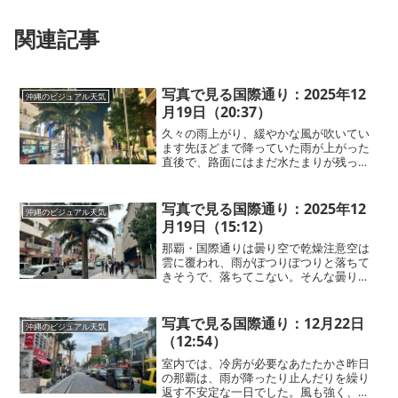
関連記事
写真で見る国際通り：2025年12
沖縄のビジュアル天気
月19日（20:37）
久々の雨上がり、緩やかな風が吹いてい
ます先ほどまで降っていた雨が上がった
直後で、路面にはまだ水たまりが残って
います。緩やかな風が国際通りを通り抜
け、雨上がりの爽やかな空気が漂ってい
ます。寒さは感じません。明日は一日雨
写真で見る国際通り：2025年12
沖縄のビジュアル天気
予報。体感気温は今日と変...
月19日（15:12）
那覇・国際通りは曇り空で乾燥注意空は
雲に覆われ、雨がぽつりぽつりと落ちて
きそうで、落ちてこない。そんな曇りの
お天気です。湿度は下がり、空気の乾燥
を感じやすくなっています。顔だけでな
く、手足や体全体の保湿ケアもされてく
写真で見る国際通り：12月22日
沖縄のビジュアル天気
ださい！
（12:54）
室内では、冷房が必要なあたたかさ昨日
の那覇は、雨が降ったり止んだりを繰り
返す不安定な一日でした。風も強く、建