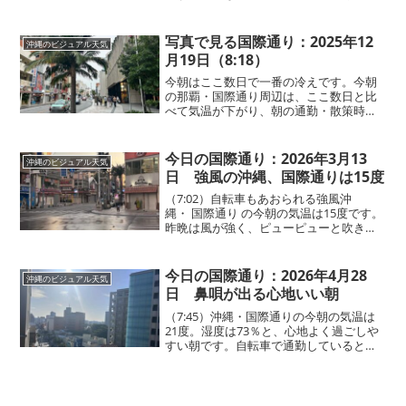
物の間を抜けるたびに音を立てて吹いて
いました。一転して今日は、朝から青空
が広がる天気。「寒くなるかも」と思っ
写真で見る国際通り：2025年12
沖縄のビジュアル天気
て着てきたニットも、室内...
月19日（8:18）
今朝はここ数日で一番の冷えです。今朝
の那覇・国際通り周辺は、ここ数日と比
べて気温が下がり、朝の通勤・散策時に
は、冷たく感じられます。それでもコー
トやダウンジャケットを着ている方は見
かけませんでした。今日は雨の予報。湿
今日の国際通り：2026年3月13
沖縄のビジュアル天気
度変化や風の入り方で急に...
日 強風の沖縄、国際通りは15度
（7:02）自転車もあおられる強風沖
縄・ 国際通り の今朝の気温は15度です。
昨晩は風が強く、ピューピューと吹き抜
ける音で目が覚めた方も多かったので
は？沖縄では時々あります。今朝は雨が
やみ、昨晩に比べると風はやや落ち着い
今日の国際通り：2026年4月28
沖縄のビジュアル天気
てきています。それで...
日 鼻唄が出る心地いい朝
（7:45）沖縄・国際通りの今朝の気温は
21度。湿度は73％と、心地よく過ごしや
すい朝です。自転車で通勤していると、
思わず鼻唄が出そうになるほど爽やか。
半袖だけでなく、薄手の長袖を羽織る方
の姿も見られ、例年のこの時期と比べて
も少し涼しく感じ...