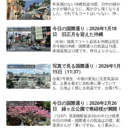
と感じる場面もあり...
年末感のない沖縄気温18度。日中の穏や
かさが嘘のように、風が少し強くなりま
した。それでもコートはいらない、沖縄
の夜。半袖で歩いている男性を見かけま
した。
今日の国際通り：2026年1月18
沖縄のビジュアル天気
日 旧正月を迎えた沖縄
（8:36）強風でコート必須＆沖縄は旧正
月今朝の沖縄・国際通りの気温は16度、
体感温度は12度です。昨日よりさらに気
温が下がり、風も強くなっています。観
光で訪れている方もコートや防寒対策が
必要な一日です。「思ったより寒い」と
写真で見る国際通り：2026年1月
沖縄のビジュアル天気
感じる観光客の方...
15日（11:37）
台風1号発生、今後の変化に注意気温20
度。上着を着ずに自転車に乗っていて
も、心地よく感じる気温です。台風1号が
発生しましたね。沖縄への直接的な影響
は今のところなさそうですが、今後の天
気の急な変化や風には注意が必要です。
今日の国際通り：2026年2月26
沖縄のビジュアル天気
日 緑ヶ丘公園で寒緋桜が満開！
（12:07）見栄橋駅徒歩3分の今だけ絶景
今日の沖縄・国際通りの気温は23度。配
達員さんが「暑いですね、もう夏みた