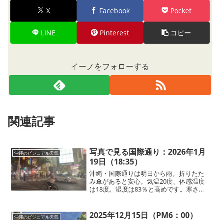
X
Facebook
Pocket
LINE
Pinterest
コピー
イーノをフォローする
関連記事
写真で見る国際通り：2026年1月
沖縄のビジュアル天気
19日（18:35）
沖縄・国際通りは明日から雨。折りたた
み傘があると安心。気温20度、体感温度
は18度。湿度は83％と高めです。寒さは
感じにくく、上着を着なくても自転車に
乗れるくらいの暖かさです。今日の国際
通り周辺では、歩いていると少し蒸しっ
2025年12月15日（PM6：00）
沖縄のビジュアル天気