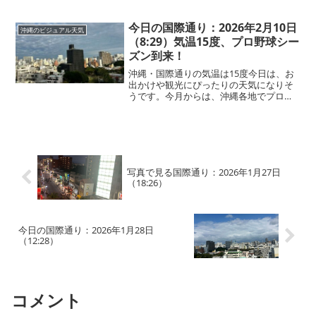
い」と話すほどの日差しの強さです。外
を歩く方は、ギラギラと照りつける紫外
線対策を忘れずに。昼休みにお散歩して
今日の国際通り：2026年2月10日
沖縄のビジュアル天気
いると、国際通りか...
（8:29）気温15度、プロ野球シー
ズン到来！
沖縄・国際通りの気温は15度今日は、お
出かけや観光にぴったりの天気になりそ
うです。今月からは、沖縄各地でプロ野
球キャンプがスタート。今週金曜日から
は、那覇でも読売ジャイアンツのキャン
プも始まり、週末にかけて国際通り周辺
はさらに賑わいそうです...
写真で見る国際通り：2026年1月27日
（18:26）
今日の国際通り：2026年1月28日
（12:28）
コメント