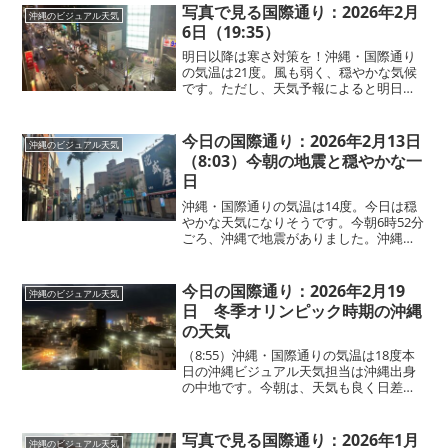
き、紫外線の強さを感じる時間帯になっ
写真で見る国際通り：2026年2月
沖縄のビジュアル天気
てきました。沖縄の紫外...
6日（19:35）
明日以降は寒さ対策を！沖縄・国際通り
の気温は21度。風も弱く、穏やかな気候
です。ただし、天気予報によると明日以
降は沖縄でも冷え込みとのこと。今日の
体感で油断してしまうと、思った以上に
寒く感じるかもしれません。明日・明後
今日の国際通り：2026年2月13日
沖縄のビジュアル天気
日に観光や出張で沖縄を...
（8:03）今朝の地震と穏やかな一
日
沖縄・国際通りの気温は14度。今日は穏
やかな天気になりそうです。今朝6時52分
ごろ、沖縄で地震がありました。沖縄で
は大きな地震は少ないため、驚いた方も
多かったのではないでしょうか。沖縄で
は震度5以上の地震は80年以上発生してい
今日の国際通り：2026年2月19
沖縄のビジュアル天気
ないともいわれ...
日 冬季オリンピック時期の沖縄
の天気
（8:55）沖縄・国際通りの気温は18度本
日の沖縄ビジュアル天気担当は沖縄出身
の中地です。今朝は、天気も良く日差し
が眩しく感じます。自宅から会社までの
約1km、自転車通勤の私にとっては、日
差しは眩しく、風はひんやり冷たくて、
写真で見る国際通り：2026年1月
沖縄のビジュアル天気