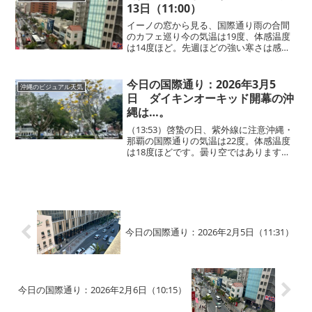
一番心地いい気分...
13日（11:00）
イーノの窓から見る、国際通り雨の合間
のカフェ巡り今の気温は19度、体感温度
は14度ほど。先週ほどの強い寒さは感じ
ませんが、那覇市・国際通りではちらほ
らとマスクを着けている人の姿が目立ち
ます。短時間ですが、雨がさっと降る場
今日の国際通り：2026年3月5
沖縄のビジュアル天気
面もありました。この...
日 ダイキンオーキッド開幕の沖
縄は…。
（13:53）啓蟄の日、紫外線に注意沖縄・
那覇の国際通りの気温は22度。体感温度
は18度ほどです。曇り空ではあります
が、沖縄らしく紫外線の強さを感じま
す。湿度もあるため、体感としては20度
前後に感じます。今日は二十四節気のひ
とつ「啓蟄（けい...
今日の国際通り：2026年2月5日（11:31）
今日の国際通り：2026年2月6日（10:15）