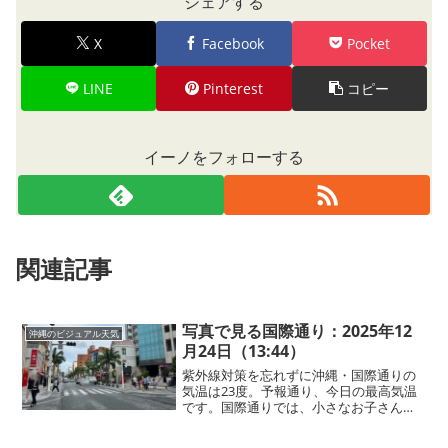
シェアする
X
Facebook
Pocket
LINE
Pinterest
コピー
イーノをフォローする
関連記事
写真で見る国際通り：2025年12
沖縄のビジュアル天気
月24日（13:44）
紫外線対策を忘れずに沖縄・国際通りの
気温は23度。予報通り、今日の最高気温
です。国際通りでは、小さなお子さんた
ちも長袖Tシャツや半袖姿で元気に歩いて
います！雲の合間から少し青空がのぞ