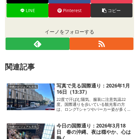
LINE
Pinterest
コピー
イーノをフォローする
関連記事
写真で見る国際通り：2026年1月
沖縄のビジュアル天気
16日（13:37）
22度で汗ばむ陽気、服装に注意気温22
度。国際通りを歩いている観光客の方
は、ロングTシャツやパーカー姿が多く、
日差しの下では歩くだけで汗ばむほどの
暖かさです。屋内では、冷房もつけまし
た。帽子や日焼け止めなどの紫外線対策
今日の国際通り：2026年3月18
沖縄のビジュアル天気
もおすすめです。気温の...
日 春の沖縄、夜は穏やか、心は
熱く