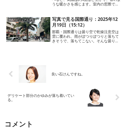
うな暖かさを感じます。室内の窓際では
日差しがたっぷり差し込み、ポカポカと
心地よい陽気。思わず居眠りしてしまい
そうな、穏やかなお天気です。🔻【アナ
写真で見る国際通り：2025年12
沖縄のビジュアル天気
ログSNS】毎日届...
月19日（15:12）
那覇・国際通りは曇り空で乾燥注意空は
雲に覆われ、雨がぽつりぽつりと落ちて
きそうで、落ちてこない。そんな曇りの
お天気です。湿度は下がり、空気の乾燥
を感じやすくなっています。顔だけでな
く、手足や体全体の保湿ケアもされてく
ださい！
良い石けんですね。
デリケート部分のかゆみが落ち着いてい
る。
コメント