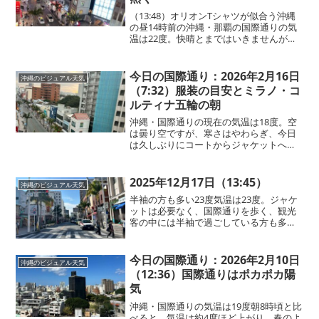
（13:48）オリオンTシャツが似合う沖縄
の昼14時前の沖縄・那覇の国際通りの気
温は22度。快晴とまではいきませんが、
過ごしやすい空気が広がっています。半
袖で歩いている観光客の姿も多く見られ
ます。中でも、「オリオンビール」のロ
今日の国際通り：2026年2月16日
沖縄のビジュアル天気
ゴが入ったTシ...
（7:32）服装の目安とミラノ・コ
ルティナ五輪の朝
沖縄・国際通りの現在の気温は18度。空
は曇り空ですが、寒さはやわらぎ、今日
は久しぶりにコートからジャケットへと
衣替えしました。気温18度と暖かく、国
際通り周辺を散策するにはちょうど良い
陽気です。今朝はミラノ・コルティナオ
2025年12月17日（13:45）
沖縄のビジュアル天気
リンピックで“りくり...
半袖の方も多い23度気温は23度。ジャケ
ットは必要なく、国際通りを歩く、観光
客の中には半袖で過ごしている方も多く
見られます。日差しは強く、紫外線対策
が欠かせません！
今日の国際通り：2026年2月10日
沖縄のビジュアル天気
（12:36）国際通りはポカポカ陽
気
沖縄・国際通りの気温は19度朝8時頃と比
べると、気温は約4度ほど上がり、春のよ