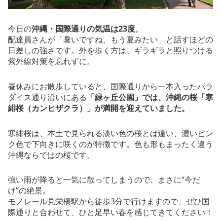
今日の
沖縄・国際通りの気温は23度
。
配達員さんが「暑いですね、もう夏みたい」と話すほどの
日差しの強さです。外を歩く方は、ギラギラと照りつける
紫外線対策を忘れずに。
昼休みにお散歩していると、国際通りから一本入ったパラ
ダイス通り沿いにある
「緑ヶ丘公園」では、沖縄の桜「寒
緋桜（カンヒザクラ）」が満開を迎えていました。
寒緋桜は、本土で見られる淡い色の桜とは違い、濃いピン
ク色で下向きに咲くのが特徴です。色も形もまったく違う
沖縄ならではの桜です。
強い雨が降ると一気に散ってしまうので、まさに“今だ
け”の絶景。
モノレール見栄橋駅から徒歩3分で行けますので、ぜひ国
際通りと合わせて、ひと足早い春を感じてきてください！