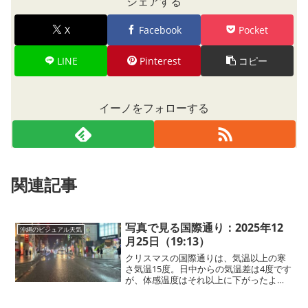
シェアする
X
Facebook
Pocket
LINE
Pinterest
コピー
イーノをフォローする
関連記事
写真で見る国際通り：2025年12
沖縄のビジュアル天気
月25日（19:13）
クリスマスの国際通りは、気温以上の寒
さ気温15度。日中からの気温差は4度です
が、体感温度はそれ以上に下がったよう
に感じます。昨晩の暖かさが嘘のよう
な、冬らしい寒さ。風も強まり、那覇・