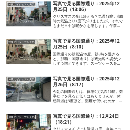
国際通りでは差している傘が飛ばされそ
写真で見る国際通り：2025年12
沖縄のビジュアル天気
うになるほど。体感的に...
月25日（13:06）
クリスマスの夜は冷える？気温18度。朝8
時の気温より1度下がりましたが、それで
もまだ日中は暖かさを感じます。午前中
は嵐のような雨が降っていましたが、い
まは信じられないほど澄んだ青空が広が
っています。この天気の変化の早さも、
写真で見る国際通り：2025年12
沖縄のビジュアル天気
沖縄ならではの特徴...
月25日（8:10）
国際通りの朝気温19度。朝8時を過ぎる
と、那覇・国際通りには観光客の姿が少
しずつ増えてきます。スーツケースを引
きながら歩く方、これからマリンスポー
ツへ向かうのかな、と思わせる軽装の
方。それぞれの旅のスタートを感じさせ
写真で見る国際通り：2025年12
沖縄のビジュアル天気
る光景です。今朝もジャケ...
月26日（8:17）
今朝の国際通りは、体感9度気温16度。数
字だけを見ると低くはありませんが、体
感気温は9度ほど。湿度が低いためか、風
が強いためか数字以上の寒さを感じま
す！昨日まで上着を着ていなかった観光
客も、今日はコートやダウンを着て国際
写真で見る国際通り：12月24日
沖縄のビジュアル天気
通りを散策しています...
（18:21）
クリスマスイブでも気温21度、今年はコ