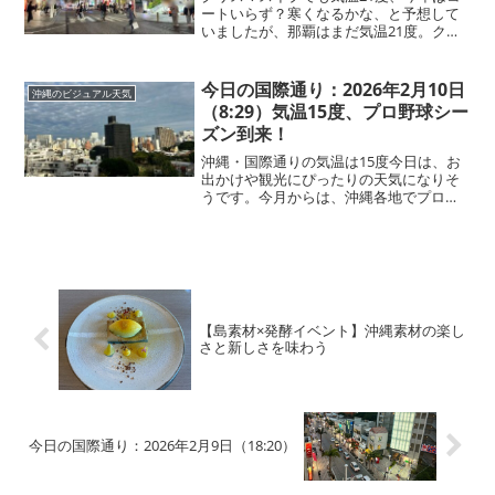
ートいらず？寒くなるかな、と予想して
いましたが、那覇はまだ気温21度。クリ
スマスイブの国際通りは、例年よりも暖
かく感じられます。この時期は、年によ
ってはコートが必要になる日もあります
今日の国際通り：2026年2月10日
沖縄のビジュアル天気
が、今年は「まだ一度...
（8:29）気温15度、プロ野球シー
ズン到来！
沖縄・国際通りの気温は15度今日は、お
出かけや観光にぴったりの天気になりそ
うです。今月からは、沖縄各地でプロ野
球キャンプがスタート。今週金曜日から
は、那覇でも読売ジャイアンツのキャン
プも始まり、週末にかけて国際通り周辺
はさらに賑わいそうです...
【島素材×発酵イベント】沖縄素材の楽し
さと新しさを味わう
今日の国際通り：2026年2月9日（18:20）