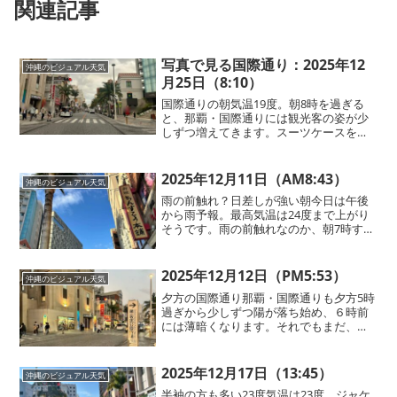
関連記事
写真で見る国際通り：2025年12
沖縄のビジュアル天気
月25日（8:10）
国際通りの朝気温19度。朝8時を過ぎる
と、那覇・国際通りには観光客の姿が少
しずつ増えてきます。スーツケースを引
きながら歩く方、これからマリンスポー
ツへ向かうのかな、と思わせる軽装の
方。それぞれの旅のスタートを感じさせ
2025年12月11日（AM8:43）
沖縄のビジュアル天気
る光景です。今朝もジャケ...
雨の前触れ？日差しが強い朝今日は午後
から雨予報。最高気温は24度まで上がり
そうです。雨の前触れなのか、朝7時すぎ
から日差しが強い。午後は折りたたみ傘
があると安心です。那覇・国際通りで空
を見上げると目に入るのは「新垣ちんす
2025年12月12日（PM5:53）
沖縄のビジュアル天気
こう」の看板。沖縄ら...
夕方の国際通り那覇・国際通りも夕方5時
過ぎから少しずつ陽が落ち始め、６時前
には薄暗くなります。それでもまだ、国
際通りを歩く方の中には、半袖の方もい
ます。
2025年12月17日（13:45）
沖縄のビジュアル天気
半袖の方も多い23度気温は23度。ジャケ