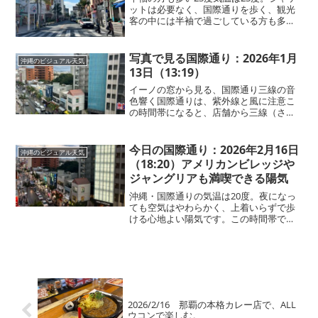
ットは必要なく、国際通りを歩く、観光
客の中には半袖で過ごしている方も多く
見られます。日差しは強く、紫外線対策
が欠かせません！
写真で見る国際通り：2026年1月
沖縄のビジュアル天気
13日（13:19）
イーノの窓から見る、国際通り三線の音
色響く国際通りは、紫外線と風に注意こ
の時間帯になると、店舗から三線（さん
しん）の陽気な音色が聞こえてくる那
覇・国際通りです。気温19度、体感温度
は16度。空にはモクモクとした雲が多い
今日の国際通り：2026年2月16日
沖縄のビジュアル天気
ものの、雲の切れ間から...
（18:20）アメリカンビレッジや
ジャングリアも満喫できる陽気
沖縄・国際通りの気温は20度。夜になっ
ても空気はやわらかく、上着いらずで歩
ける心地よい陽気です。この時間帯でも
ほんのり明るさが残り、南国・沖縄らし
いゆったりとした夜です。国際通りの夜
散策が最高に気持ちいいタイミング。少
し足を伸ばして海沿いへ...
2026/2/16 那覇の本格カレー店で、ALL
ウコンで楽しむ。