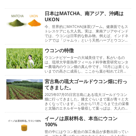
日本はMATCHA、南アジア、沖縄は
UKON
今、世界的にMATCHA(抹茶)ブーム。健康面でもス
トレスケアにも大人気。実は、東南アジアやインド
では、ウコンは日常的な飲み物。例えば、インドネ
シアでは「ジャムゥ」という天然ハーブとウコンを
使った伝統的な健康飲料、民間療法です。どちらも
共通…
ウコンの特徴
ウコンナビゲーターの大城美佳です。私がいるの
は、琉球大学亜熱帯フィールド科学教育研究センタ
ー農場内のウコン畑の真ん中です。10月には肩くら
いまでの高さに成長し、ここから葉が枯れて2月に
収穫を迎えます。ウコンと生姜って一緒なの？秋ウ
コンショウ…
宮古島の琉大ゴールドウコン畑に行っ
てきました。
2025年07月05日宮古島にある琉大ゴールドウコン
畑に行ってきました。膝丈ぐらいまで葉が青々と大
きくなっています。これから11月ごろまで土の栄養
と太陽のエネルギーを吸収して葉っぱは、大人の背
丈ほど伸びます。ウコンの根茎は両手に収まらない
ほ…
イーノは原材料名、本当にウコン
100%
世の中にはウコン配合の加工食品が多数出回ってい