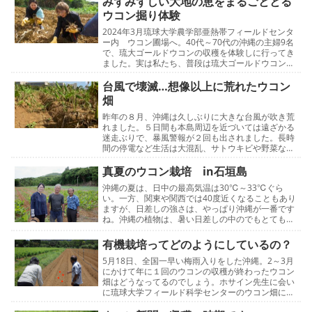
みずみずしい大地の恵をまるごととる
ウコン掘り体験
2024年3月琉球大学農学部亜熱帯フィールドセンタ
ー内 ウコン圃場へ。40代～70代の沖縄の主婦9名
で、琉大ゴールドウコンの収穫を体験しに行ってき
ました。実は私たち、普段は琉大ゴールドウコンの
粒を全国へ発送しているオペレーターです。私たち
が…
台風で壊滅…想像以上に荒れたウコン
畑
昨年の８月、沖縄は久しぶりに大きな台風が吹き荒
れました。５日間も本島周辺を近づいては遠ざかる
迷走ぶりで、暴風警報が２回も出されました。長時
間の停電など生活は大混乱、サトウキビや野菜など
農作物にも多大な被害を受けました。
2023/08/24 …
真夏のウコン栽培 in石垣島
沖縄の夏は、日中の最高気温は30℃～33℃ぐら
い。一方、関東や関西では40度近くなることもあり
ますが、日差しの強さは、やっぱり沖縄が一番です
ね。沖縄の植物は、暑い日差しの中のでもとても元
気です。赤、黄色、紫と色がとてもキレイ。強い紫
外線から…
有機栽培ってどのようにしているの？
5月18日、全国一早い梅雨入りをした沖縄。2～3月
にかけて年に１回のウコンの収穫が終わったウコン
畑はどうなってるのでしょう。ホサイン先生に会い
に琉球大学フィールド科学センターのウコン畑に行
ってきました。「これ？ウコン？」「いえいえい違