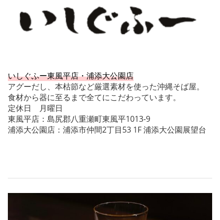
いしぐふー東風平店・浦添大公園店
アグーだし、本枯節など厳選素材を使った沖縄そば屋。
食材から器に至るまで全てにこだわっています。
定休日 月曜日
東風平店：島尻郡八重瀬町東風平1013-9
浦添大公園店：浦添市仲間2丁目53 1F 浦添大公園展望台