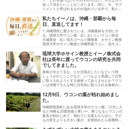
て、どれを選べばいいのかわからない。そんな方へ
知って頂きたいことがございます。特に、今、サプ
リメントと呼ばれるものが溢れている中で、私たち
イーノのこだわりは「沖縄、自然の恵み」を安心し
て飲んで欲…
私たちイーノは、沖縄・那覇から毎
日、直送してます！
1. 沖縄県民に愛されている、沖縄素材を大切にす
る。琉球大学ウコン畑 左）おいしいウコン担当
大城美佳 右）琉大ゴールド開発者 ホサイン教授
琉球大学ホサイン教授と沖縄県産ウコン、琉大ゴー
ルドの取り組み新品種琉大ゴールドウコンの良さを
丸ごと届…
琉球大学ホサイン教授とイーノ株式会
社は長年に渡ってウコンの研究を共同
でしてきました。
身体が冷えてるな、とか元気出したいなという時、
しょうがやニンニクなど、いつもより意識して日常
に取り入れようとする食材ってありませんか？ウコ
ンは沖縄でそんな時に日常的に取り入れる食材のひ
とつとして、昔から身近に活用されてきました。そ
んなウコン…
12月9日、ウコンの葉が枯れ始めまし
た。
沖縄県西原町にある琉球大学のウコン畑。12月に入
ると沖縄も20度前後と寒い〜。寒くなるとウコンの
葉先が枯れじめて、倒れている葉もちらほら。子ど
もの背丈よりも大きい葉が、全部枯れたら収穫時期
です。来年の1〜2月ごろになる予定です。イーノ社
長の…