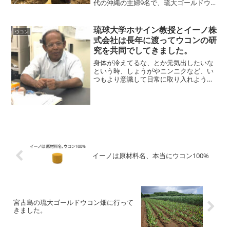
代の沖縄の主婦9名で、琉大ゴールドウコ
ンの収穫を体験しに行ってきました。実
は私たち、普段は琉大ゴールドウコンの
粒を全国へ発送しているオペレーターで
琉球大学ホサイン教授とイーノ株
ウコン
す。私たちが...
式会社は長年に渡ってウコンの研
究を共同でしてきました。
身体が冷えてるな、とか元気出したいな
という時、しょうがやニンニクなど、い
つもより意識して日常に取り入れようと
する食材ってありませんか？ウコンは沖
縄でそんな時に日常的に取り入れる食材
のひとつとして、昔から身近に活用され
てきました。そんなウコン...
イーノは原材料名、本当にウコン100%
宮古島の琉大ゴールドウコン畑に行って
きました。