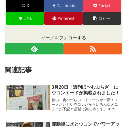
X
Facebook
Pocket
LINE
Pinterest
コピー
イーノをフォローする
関連記事
3月20日「週刊ほ〜むぷらざ」に
ウコンNEWS
ウコンエードが掲載されました！
苦い、食べづらい、イメージが一新！イ
ーノおいしいウコンだからいろんなメニ
ューが下記31店舗で楽しめます。2025年
3月20日週刊ほ〜むぷらざに掲載されまし
た！！詳しくはこちらから↓
運動後に水とウコンでパワーアッ
ウコン