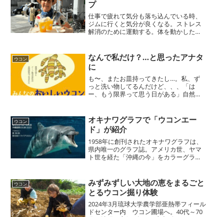
プ
仕事で疲れて気分も落ち込んでいる時、
ジムに行くと気分が良くなる。ストレス
解消のために運動する。体を動かした後
に水とウコンで補給、体が軽くなって気
分もスッキリ、「イーノおいしいウコ
ン」ポータルサイトはこちら▼
なんで私だけ？…と思ったアナタ
ウコン
に
も〜、またお皿持ってきたし…。私、ず
っと洗い物してるんだけど、、、「は
ー、もう限界って思う日がある」自然素
材のウコンが、今の私にちょうどいいか
も！毎朝、家族の準備や家事、仕事に追
われてイライラしてしまう…。言いたく
オキナワグラフで「ウコンエー
ウコン
ても言えない不満やストレス...
ド」が紹介
1958年に創刊されたオキナワグラフは、
県内唯一のグラフ誌。アメリカ世、ヤマ
ト世を経た「沖縄の今」をカラーグラビ
アに刻み続けています。5月号のわんから
インフォメーションに「イーノおいしい
ウコンで30種類のオリジナルドリンク」
みずみずしい大地の恵をまるごと
ウコン
について紹介され...
とるウコン掘り体験
2024年3月琉球大学農学部亜熱帯フィール
ドセンター内 ウコン圃場へ。40代～70