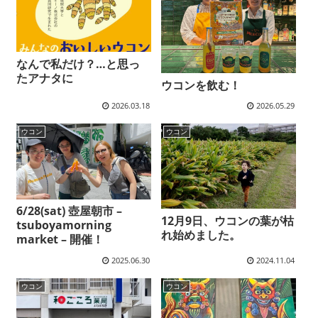
なんで私だけ？…と思っ
たアナタに
ウコンを飲む！
2026.03.18
2026.05.29
ウコン
ウコン
6/28(sat) 壺屋朝市 –
12月9日、ウコンの葉が枯
tsuboyamorning
れ始めました。
market – 開催！
2025.06.30
2024.11.04
ウコン
ウコン