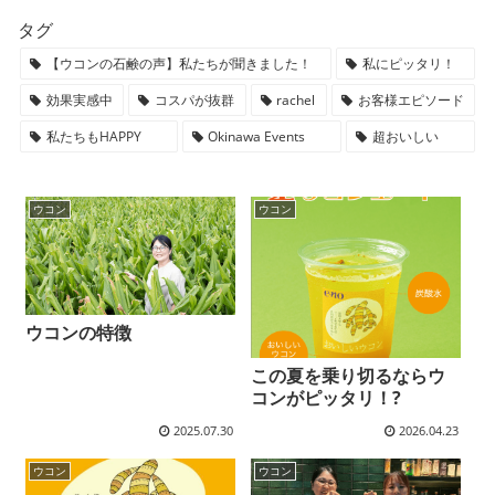
タグ
【ウコンの石鹸の声】私たちが聞きました！
私にピッタリ！
効果実感中
コスパが抜群
rachel
お客様エピソード
私たちもHAPPY
Okinawa Events
超おいしい
ウコン
ウコン
ウコンの特徴
この夏を乗り切るならウ
コンがピッタリ！?
2025.07.30
2026.04.23
ウコン
ウコン