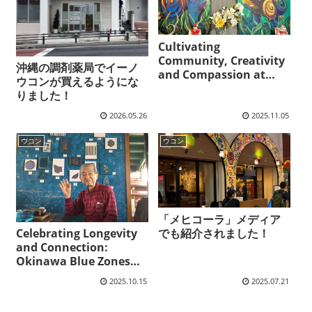
Cultivating
Community, Creativity
沖縄の調剤薬局でイーノ
and Compassion at
ウコンが買えるようにな
Green Goddess
りました！
2026.05.26
2025.11.05
ウコン
ウコン
「メヒコーラ」メディア
でも紹介されました！
Celebrating Longevity
and Connection:
Okinawa Blue Zones
18th Annual Meeting 第
2025.10.15
2025.07.21
18回 沖縄ブルーゾーンの
会例会