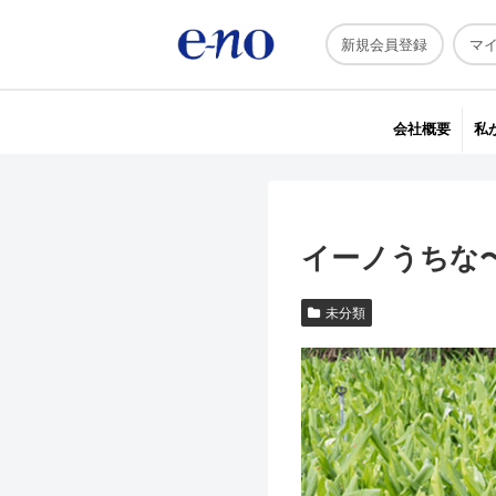
新規会員登録
マ
会社概要
私
イーノうちな
未分類