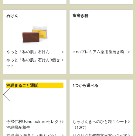
石けん
歯磨き粉
やっと「私の肌」石けん
e-noプレミアム薬用歯磨き粉
やっと「私の肌」石けん3個セ
ット
沖縄まるごと通販
1つから選べる
今帰仁村Usinoibukuroセレクト
ちゃげんきへのひと粒１シート
沖縄県産和牛
（10粒）
沖縄 美ら海育ち（海ぶどう）
サクサク乳酸菌玄米20g (2g×10