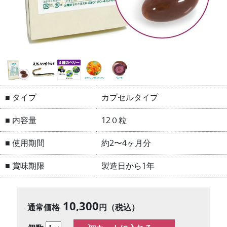
■ タイプ
カプセルタイプ
■ 内容量
12０粒
■ 使用期間
約2〜4ヶ月分
■ 賞味期限
製造日から1年
10,300
通常価格
円（税込）