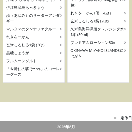
包)
伊江島産島らっきょう
れきをーかん1個（42g）
歩（あゆみ）のサーターアンダ
ギー
玄米しるしる1袋 (20g)
マルタマのタンナファクルー
久米島海洋深層クレンジング水
1本 (30ml)
れきをーかん
プレミアムローション30ml
玄米しるしる1袋 (20g)
OKINAWA MIYAKO ISLANDS絵
黒糖しょうが
はがき
フルムーンソルト
「今帰仁の駅そ〜れ」のコーレ
ーグース
■
…
定休日
2026年8月