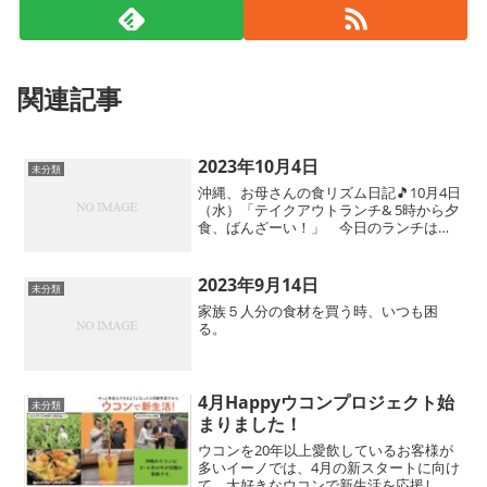
関連記事
2023年10月4日
未分類
沖縄、お母さんの食リズム日記🎵10月4日
（水）「テイクアウトランチ& 5時から夕
食、ばんざーい！」 今日のランチは、
ローストビーフボールMサイズにアボカ
ドのトッピング🥑♪研修先に持っていくた
め、参加人数分を那覇市牧志の一銀通り
2023年9月14日
未分類
沿いにあるメキ...
家族５人分の食材を買う時、いつも困
る。
4月Happyウコンプロジェクト始
未分類
まりました！
ウコンを20年以上愛飲しているお客様が
多いイーノでは、4月の新スタートに向け
て、大好きなウコンで新生活を応援した