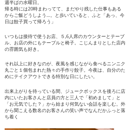
週半ばの水曜日。
帰る時には20時まわってて、まだやり残した仕事もある
からご飯どうしよう…。と歩いていると、ふと「あっ、今
日は餃子買って帰ろう」
いつもは接待で使うお店、５,6人席のカウンターとテーブ
ル、お店の外にもテーブルと椅子。こじんまりとした店内
の雰囲気も好き。
それ以上に好きなのが、夜風を感じながら食べるニンニク
丸ごと１個包まれた熱々の手作り餃子。今夜は、自分のた
めにテイクアウトできる特別な日にしたい。
出来上がりを待っている間、ジュークボックスを後ろに店
内にいたお客さんと店員の方と三人で「初めまして」と
「お元気でした？」から始まり何気ない会話を楽しむ。外
から聞こえる数名のお客さんの笑い声でなんだかふっと落
ち着く