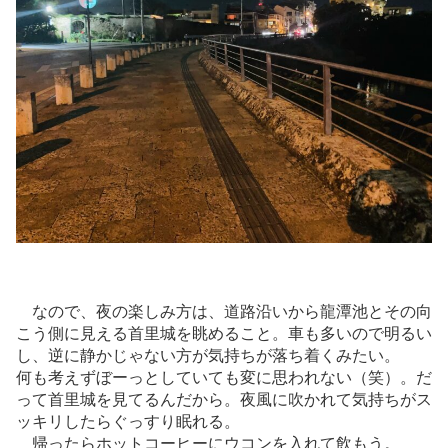
なので、夜の楽しみ方は、道路沿いから龍潭池とその向
こう側に見える首里城を眺めること。車も多いので明るい
し、逆に静かじゃない方が気持ちが落ち着くみたい。
何も考えずぼーっとしていても変に思われない（笑）。だ
って首里城を見てるんだから。夜風に吹かれて気持ちがス
ッキリしたらぐっすり眠れる。
帰ったらホットコーヒーにウコンを入れて飲もう。