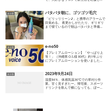
い！とハッピーウコンプロジェクトをス
タートしました。マスクなしで外出がで
きるようになり、新年度で忙しく周りも
バタバタ朝に、ゴツゴツ毛穴
未分類
動き出す時期にこそ、...
「ピリッリリーン♪」と携帯のアラームで
目覚める。 夜更かしがたたり、ギリギリ
まで寝ているので朝はバタバタと準備。
バシャバシャと洗顔してパッパッと化粧
水で終わりなんて日も。ただ、気になる
のは鼻の毛穴のポツポツ。化粧する時も
ゴツゴツして毛穴の所...
e-no50
未分類
【プレミアムローション】「やっぱり上
等！」（沖縄県 O.S.様 80代）約1年ぶり
にプレミアムローションを使いました
が、他社の化粧水と比べて、肌の柔らか
さ、ツルツル感が全然違う！やっぱりプ
レミアムローションは上等ですね。「短
2023年9月24日
未分類
期間で実感！」（...
湿度84％、体感気温36℃での草刈り作
業。甘く見すぎたー。帰宅後、スポーツ
ドリンクを飲んで横になっても、ぼーっ
とするけど、もしかして熱中症？ それ
とも…。