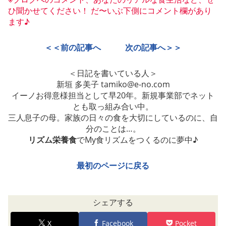
ひ聞かせてください！ だ〜いぶ下側にコメント欄があり
ます♪
＜＜前の記事へ
次の記事へ＞＞
＜日記を書いている人＞
新垣 多美子 tamiko@e-no.com
イーノお得意様担当として早20年。新規事業部でネット
とも取っ組み合い中。
三人息子の母。家族の日々の食を大切にしているのに、自
分のことは…。
リズム栄養食
でMy食リズムをつくるのに夢中♪
最初のページに戻る
シェアする
X
Facebook
Pocket