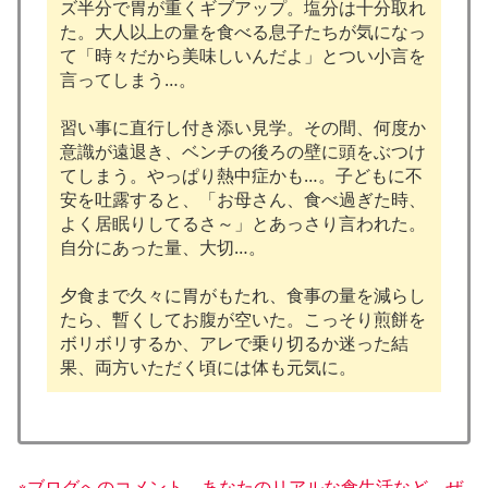
ズ半分で胃が重くギブアップ。塩分は十分取れ
た。大人以上の量を食べる息子たちが気になっ
て「時々だから美味しいんだよ」とつい小言を
言ってしまう…。
習い事に直行し付き添い見学。その間、何度か
意識が遠退き、ベンチの後ろの壁に頭をぶつけ
てしまう。やっぱり熱中症かも…。子どもに不
安を吐露すると、「お母さん、食べ過ぎた時、
よく居眠りしてるさ～」とあっさり言われた。
自分にあった量、大切…。
夕食まで久々に胃がもたれ、食事の量を減らし
たら、暫くしてお腹が空いた。こっそり煎餅を
ボリボリするか、アレで乗り切るか迷った結
果、両方いただく頃には体も元気に。
※ブログへのコメント、あなたのリアルな食生活など、ぜ