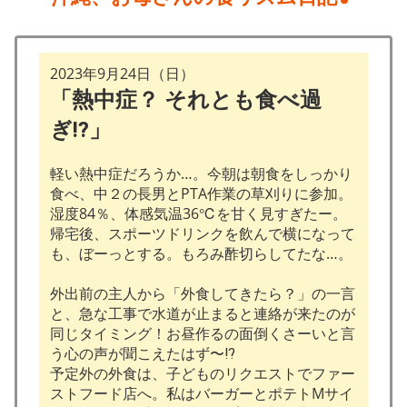
2023年9月24日（日）
「熱中症？ それとも食べ過
ぎ⁉︎」
軽い熱中症だろうか…。今朝は朝食をしっかり
食べ、中２の長男とPTA作業の草刈りに参加。
湿度84％、体感気温36℃を甘く見すぎたー。
帰宅後、スポーツドリンクを飲んで横になって
も、ぼーっとする。もろみ酢切らしてたな…。
外出前の主人から「外食してきたら？」の一言
と、急な工事で水道が止まると連絡が来たのが
同じタイミング！お昼作るの面倒くさーいと言
う心の声が聞こえたはず〜⁉︎
予定外の外食は、子どものリクエストでファー
ストフード店へ。私はバーガーとポテトMサイ