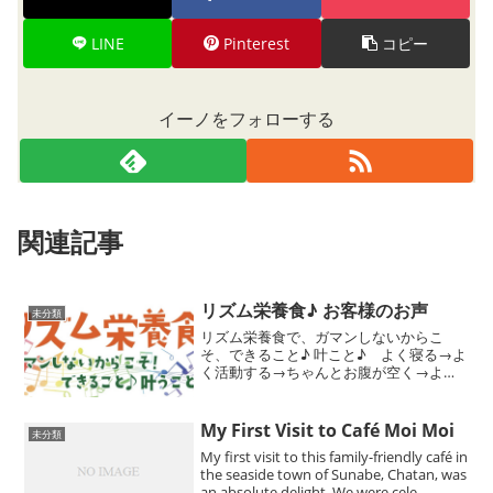
LINE
Pinterest
コピー
イーノをフォローする
関連記事
リズム栄養食♪ お客様のお声
未分類
リズム栄養食で、ガマンしないからこ
そ、できること♪ 叶こと♪ よく寝る→よ
く活動する→ちゃんとお腹が空く→よく
食べる→すっきり出す、を叶えるリズム
栄養食！
My First Visit to Café Moi Moi
未分類
My first visit to this family-friendly café in
the seaside town of Sunabe, Chatan, was
an absolute delight. We were cele...