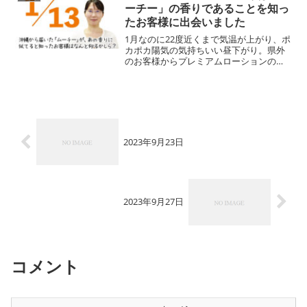
と、大人1人が通れる...
ーチー」の香りであることを知っ
たお客様に出会いました
1月なのに22度近くまで気温が上がり、ポ
カポカ陽気の気持ちいい昼下がり。県外
のお客様からプレミアムローションのご
注文の電話をいただいた。寒くて暖房を
つけているので、部屋中が乾燥している
そうだ。今日の沖縄はジャケットを着る
と室内では暑いくらい...
2023年9月23日
2023年9月27日
コメント