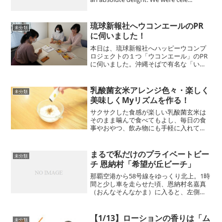
琉球新報社へウコンエールのPR
未分類
に伺いました！
本日は、琉球新報社へハッピーウコンプ
ロジェクトの１つ「ウコンエール」のPR
に伺いました。沖縄そばで有名な「いし
ぐふー」東風平（こちんだ）店と浦添大
公園店で期間限定で提供しています。人
気の自家製生姜入りのジンジャーエール
乳酸菌玄米アレンジ色々・楽しく
未分類
の代わりに同じ生姜科の...
美味しくMyリズムを作る！
サクサクした食感が楽しい乳酸菌玄米は
そのまま噛んで食べてもよし、毎日の食
事やおやつ、飲み物にも手軽に入れて楽
しめます！ 自分のリズムに合わせて続け
るうちに、嬉しい実感♪ 飽きずに摂り入
れるアイディアをご紹介します。どこか
まるで私だけのプライベートビー
未分類
懐かしい素朴で香ばし...
チ 恩納村「希望が丘ビーチ」
那覇空港から58号線をゆっくり北上。1時
間と少し車を走らせた頃、恩納村名嘉真
（おんなそんなかま）に入ると、左側に
貸しペンションなどが集まる「希望ヶ丘
入り口」の看板が目に入る。その看板を
目印に無料の駐車スペースに車を止める
【1/13】ローションの香りは「ム
未分類