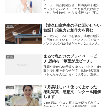
イーノ 商品開発担当 川満美和子毛穴
パックにどハマり。いつも鼻先だけ赤か
った。学生時代、かなり流行った「毛穴
パック」。毛穴がポツポツ黒いのをどう
にかしたいのと、今日はどれだけ角栓が
取れるかを見るのが楽しみで、どんどん
【渡久山章先生の子に聞かせたい
未分類
ハマってしまいました。で...
昔話】想像力と創作力を育む
人に近いところに住む姿が、雀孝行物語
に例えられている。ツバメとスズメ昔ツ
バメとスズメは姉妹だった。2人は大人に
なって、出稼ぎに行った。出先で働いて
いると、親が病気になっているという知
らせが届いた。妹のスズメは仕事着のま
まるで私だけのプライベートビー
未分類
ま飛んで帰り、親の看病...
チ 恩納村「希望が丘ビーチ」
那覇空港から58号線をゆっくり北上。1時
間と少し車を走らせた頃、恩納村名嘉真
（おんなそんなかま）に入ると、左側に
貸しペンションなどが集まる「希望ヶ丘
入り口」の看板が目に入る。その看板を
目印に無料の駐車スペースに車を止める
７月美味しい！使ってよかった！
未分類
と、大人1人が通れる...
感動写真、感想文コンクール開催
します！
e-noでは、ウコン石けんを使ってみてよ
かったぁ＾０＾という満喫写真、お愉し