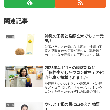
関連記事
沖縄の栄養と発酵玄米でちょー元
未分類
気！
栄養バランスが気になる夏は、沖縄の栄
養と発酵玄米の栄養が摂れる「乳酸菌玄
米」でおなか元気！を応援します。朝ス
ッキリ起き、食事を美味しく食べられ
て、毎日元気に過ごせるのも、当たり前
のようですが、おなかがしっかり動いて
2025年4月11日の琉球新報に、
未分類
調子がいいからですね。■日...
「個性生かしたウコン飲料」の紹
介記事が掲載されました！
沖縄県内のレストランや居酒屋、パン屋
などとコラボして、「イーノおいしいウ
コン」を使ったそれぞれの店舗の個性を
生かしたオリジナルドリンクの販売を始
めたことを紹介していただいています。
◆琉球新報掲載記事はコチラからイーノ
やっと！私の肌に出会えた物語
未分類
にご来店いただいたお客様...
3