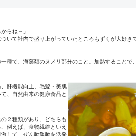
るからね～」
について社内で盛り上がっていたところもずくが大好き
。
の一種で、海藻類のヌメリ部分のこと。加熱することで
防、肝機能向上、毛髪・美肌
いて、自然由来の健康食品と
維の２種類があり、どちらも
る。例えば、食物繊維といえ
刺激して、ぜん動運動を活発